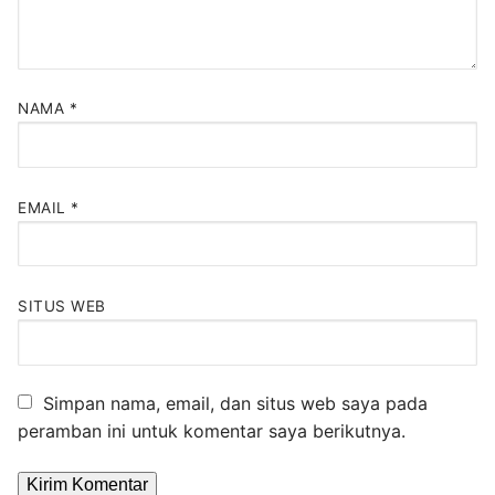
NAMA
*
EMAIL
*
SITUS WEB
Simpan nama, email, dan situs web saya pada
peramban ini untuk komentar saya berikutnya.