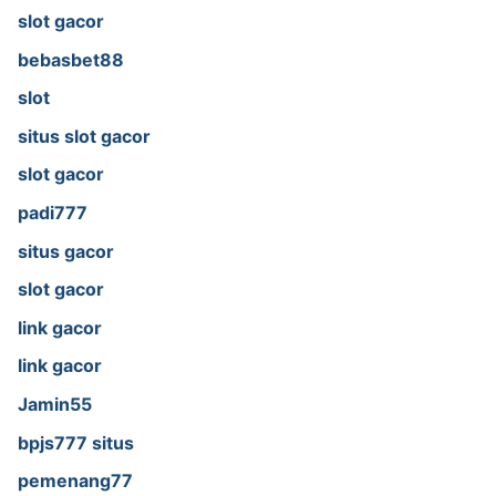
slot gacor
bebasbet88
slot
situs slot gacor
slot gacor
padi777
situs gacor
slot gacor
link gacor
link gacor
Jamin55
bpjs777 situs
pemenang77