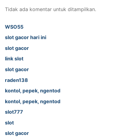
Tidak ada komentar untuk ditampilkan.
WSO55
slot gacor hari ini
slot gacor
link slot
slot gacor
raden138
kontol, pepek, ngentod
kontol, pepek, ngentod
slot777
slot
slot gacor