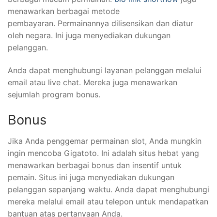
menawarkan berbagai metode
pembayaran.
Permainannya dilisensikan dan diatur
oleh negara.
Ini juga menyediakan dukungan
pelanggan.
Anda dapat menghubungi layanan pelanggan melalui
email atau live chat.
Mereka juga menawarkan
sejumlah program bonus.
Bonus
Jika Anda penggemar permainan slot, Anda mungkin
ingin mencoba Gigatoto.
Ini adalah situs hebat yang
menawarkan berbagai bonus dan insentif untuk
pemain.
Situs ini juga menyediakan dukungan
pelanggan sepanjang waktu.
Anda dapat menghubungi
mereka melalui email atau telepon untuk mendapatkan
bantuan atas pertanyaan Anda.