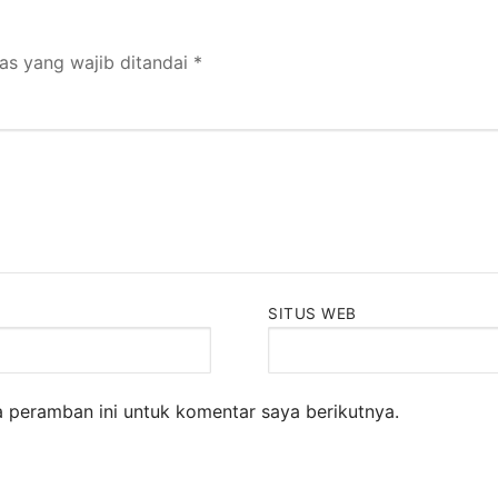
as yang wajib ditandai
*
SITUS WEB
 peramban ini untuk komentar saya berikutnya.