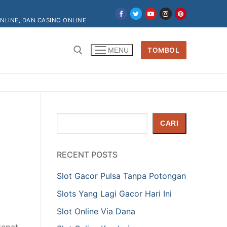
NLINE, DAN CASINO ONLINE
TOMBOL
MENU
Cari
CARI
RECENT POSTS
Slot Gacor Pulsa Tanpa Potongan
Slots Yang Lagi Gacor Hari Ini
Slot Online Via Dana
tepat.