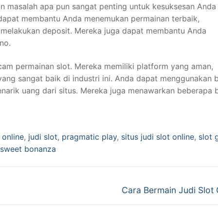
n masalah apa pun sangat penting untuk kesuksesan Anda
 dapat membantu Anda menemukan permainan terbaik,
n melakukan deposit. Mereka juga dapat membantu Anda
no.
am permainan slot. Mereka memiliki platform yang aman,
ng sangat baik di industri ini. Anda dapat menggunakan 
enarik uang dari situs. Mereka juga menawarkan beberapa 
 online
,
judi slot
,
pragmatic play
,
situs judi slot online
,
slot 
sweet bonanza
Next
Cara Bermain Judi Slot 
post: