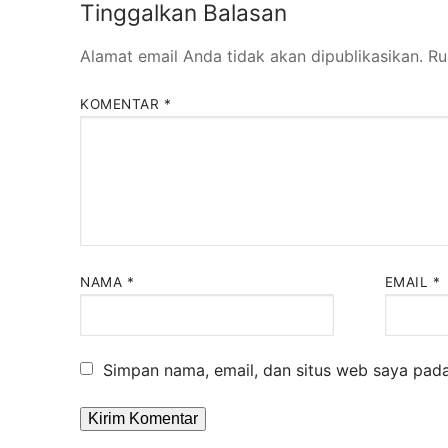
Tinggalkan Balasan
Alamat email Anda tidak akan dipublikasikan.
Ru
KOMENTAR
*
NAMA
*
EMAIL
*
Simpan nama, email, dan situs web saya pada