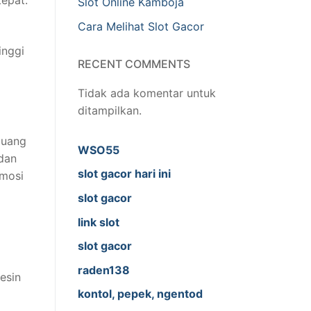
Slot Online Kamboja
Cara Melihat Slot Gacor
inggi
RECENT COMMENTS
Tidak ada komentar untuk
ditampilkan.
 uang
WSO55
 dan
slot gacor hari ini
omosi
slot gacor
link slot
slot gacor
raden138
esin
kontol, pepek, ngentod