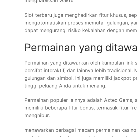
menghabiskan waktu.
Slot terbaru juga menghadirkan fitur khusus, se
mengotomatiskan proses memutar gulungan, yang
dapat mengurangi risiko kekalahan dengan mem
Permainan yang ditaw
Permainan yang ditawarkan oleh kumpulan link
bersifat interaktif, dan lainnya lebih tradisiona
gulungan dan simbol. Ini juga memiliki jackpot 
tinggi peluang Anda untuk menang.
Permainan populer lainnya adalah Aztec Gems, s
memiliki beberapa fitur bonus, termasuk fitur 
menghibur.
menawarkan berbagai macam permainan kasino on