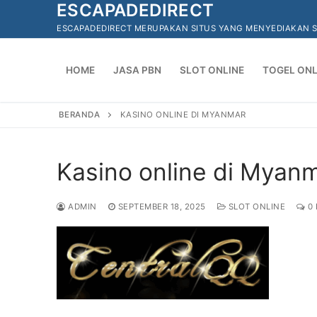
ESCAPADEDIRECT
Lompat
ke
ESCAPADEDIRECT MERUPAKAN SITUS YANG MENYEDIAKAN SU
konten
HOME
JASA PBN
SLOT ONLINE
TOGEL ONL
BERANDA
KASINO ONLINE DI MYANMAR
Kasino online di Myan
ADMIN
SEPTEMBER 18, 2025
SLOT ONLINE
0 