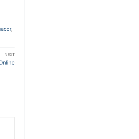
gacor
,
NEXT
Online