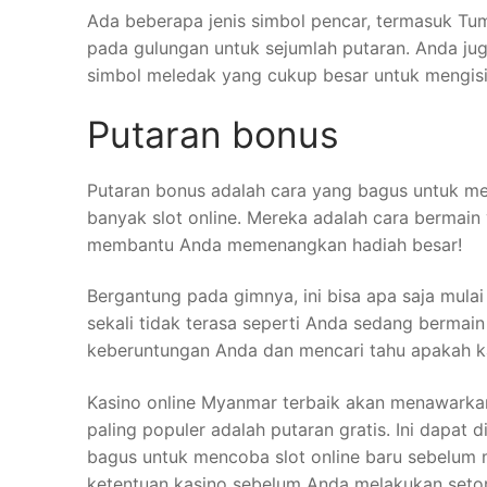
Ada beberapa jenis simbol pencar, termasuk Tu
pada gulungan untuk sejumlah putaran. Anda j
simbol meledak yang cukup besar untuk mengisi
Putaran bonus
Putaran bonus adalah cara yang bagus untuk m
banyak slot online. Mereka adalah cara berma
membantu Anda memenangkan hadiah besar!
Bergantung pada gimnya, ini bisa apa saja mula
sekali tidak terasa seperti Anda sedang bermain
keberuntungan Anda dan mencari tahu apakah ka
Kasino online Myanmar terbaik akan menawarkan
paling populer adalah putaran gratis. Ini dapat
bagus untuk mencoba slot online baru sebelum 
ketentuan kasino sebelum Anda melakukan seto