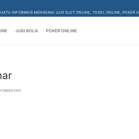
ATU INFORMASI MENGENAI JUDI SLOT ONLINE, TOGEL ONLINE, POKER O
INE
JUDI BOLA
POKER ONLINE
Cari:
mar
KOMENTAR