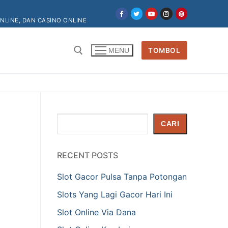
NLINE, DAN CASINO ONLINE
TOMBOL
MENU
Cari
CARI
RECENT POSTS
Slot Gacor Pulsa Tanpa Potongan
Slots Yang Lagi Gacor Hari Ini
Slot Online Via Dana