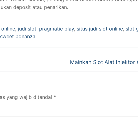
ukan deposit atau penarikan.
 online
,
judi slot
,
pragmatic play
,
situs judi slot online
,
slot 
sweet bonanza
Next
Mainkan Slot Alat Injektor 
post:
as yang wajib ditandai
*