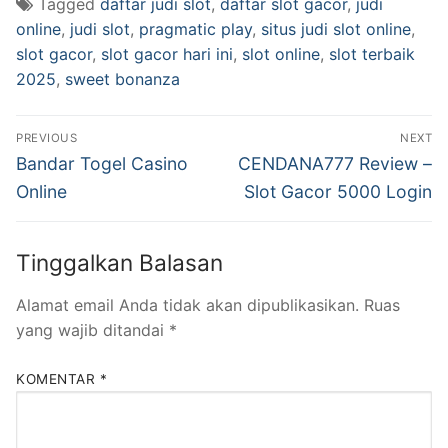
Tagged
daftar judi slot
,
daftar slot gacor
,
judi
online
,
judi slot
,
pragmatic play
,
situs judi slot online
,
slot gacor
,
slot gacor hari ini
,
slot online
,
slot terbaik
2025
,
sweet bonanza
Navigasi
PREVIOUS
NEXT
pos
Previous
Next
Bandar Togel Casino
CENDANA777 Review –
post:
post:
Online
Slot Gacor 5000 Login
Tinggalkan Balasan
Alamat email Anda tidak akan dipublikasikan.
Ruas
yang wajib ditandai
*
KOMENTAR
*