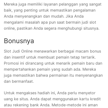
Mereka juga memiliki layanan pelanggan yang sangat
baik, yang penting untuk memastikan pengalaman
Anda menyenangkan dan mudah. Jika Anda
mengalami masalah apa pun saat bermain judi slot
online, pastikan Anda segera menghubungi situsnya.
Bonusnya
Slot Judi Online menawarkan berbagai macam bonus
dan insentif untuk membuat pemain tetap tertarik.
Promosi ini dirancang untuk menarik pemain baru dan
mempertahankan pemain yang sudah ada. Mereka
juga memastikan bahwa permainan itu menyenangkan
dan bermanfaat.
Untuk mengakses hadiah ini, Anda perlu menyetor
uang ke situs. Anda dapat menggunakan kartu kredit
atau rekening bank Anda. Metode-metode ini aman