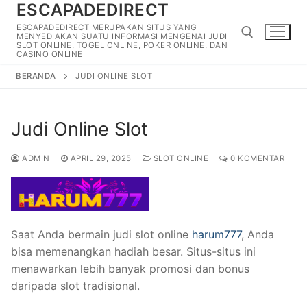
ESCAPADEDIRECT
Lompat
ke
ESCAPADEDIRECT MERUPAKAN SITUS YANG
MENYEDIAKAN SUATU INFORMASI MENGENAI JUDI
konten
SLOT ONLINE, TOGEL ONLINE, POKER ONLINE, DAN
CASINO ONLINE
BERANDA
JUDI ONLINE SLOT
Cari:
Judi Online Slot
ADMIN
APRIL 29, 2025
SLOT ONLINE
0 KOMENTAR
Saat Anda bermain judi slot online
harum777
, Anda
bisa memenangkan hadiah besar. Situs-situs ini
menawarkan lebih banyak promosi dan bonus
daripada slot tradisional.