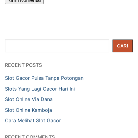
Cari
CARI
RECENT POSTS
Slot Gacor Pulsa Tanpa Potongan
Slots Yang Lagi Gacor Hari Ini
Slot Online Via Dana
Slot Online Kamboja
Cara Melihat Slot Gacor
RECENT COMMENTS