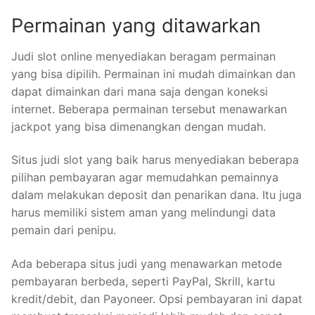
Permainan yang ditawarkan
Judi slot online menyediakan beragam permainan
yang bisa dipilih. Permainan ini mudah dimainkan dan
dapat dimainkan dari mana saja dengan koneksi
internet. Beberapa permainan tersebut menawarkan
jackpot yang bisa dimenangkan dengan mudah.
Situs judi slot yang baik harus menyediakan beberapa
pilihan pembayaran agar memudahkan pemainnya
dalam melakukan deposit dan penarikan dana. Itu juga
harus memiliki sistem aman yang melindungi data
pemain dari penipu.
Ada beberapa situs judi yang menawarkan metode
pembayaran berbeda, seperti PayPal, Skrill, kartu
kredit/debit, dan Payoneer. Opsi pembayaran ini dapat