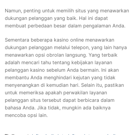
Namun, penting untuk memilih situs yang menawarkan
dukungan pelanggan yang baik. Hal ini dapat
membuat perbedaan besar dalam pengalaman Anda.
Sementara beberapa kasino online menawarkan
dukungan pelanggan melalui telepon, yang lain hanya
menawarkan opsi obrolan langsung. Yang terbaik
adalah mencari tahu tentang kebijakan layanan
pelanggan kasino sebelum Anda bermain. Ini akan
membantu Anda menghindari kejutan yang tidak
menyenangkan di kemudian hari. Selain itu, pastikan
untuk memeriksa apakah perwakilan layanan
pelanggan situs tersebut dapat berbicara dalam
bahasa Anda. Jika tidak, mungkin ada baiknya
mencoba opsi lain.