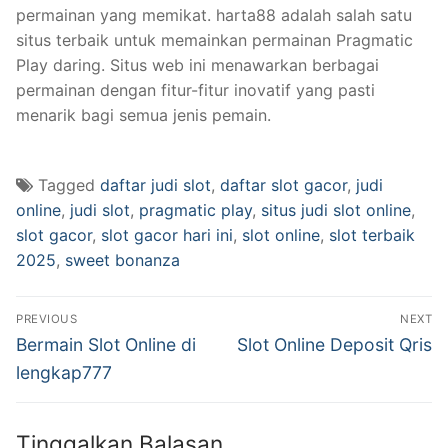
permainan yang memikat. harta88 adalah salah satu
situs terbaik untuk memainkan permainan Pragmatic
Play daring. Situs web ini menawarkan berbagai
permainan dengan fitur-fitur inovatif yang pasti
menarik bagi semua jenis pemain.
Tagged
daftar judi slot
,
daftar slot gacor
,
judi
online
,
judi slot
,
pragmatic play
,
situs judi slot online
,
slot gacor
,
slot gacor hari ini
,
slot online
,
slot terbaik
2025
,
sweet bonanza
Navigasi
PREVIOUS
NEXT
pos
Previous
Next
Bermain Slot Online di
Slot Online Deposit Qris
post:
post:
lengkap777
Tinggalkan Balasan