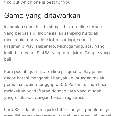
find out which one is best for you.
Game yang ditawarkan
Ini adalah sebuah satu situs judi slot online terbaik
yang berbasis di Indonesia. Di samping itu tidak
memerlukan provider slot besar lagi, seperti
Pragmatic Play, Habanero, Microgaming, atau yang
lebih baru yaitu, Slot88, yang ditunjuk di Google yang
baik.
Para pecinta juari slot online pragmatic play jamin
gacor berani mengambil banyak keuntungan melalui
permainan demo tanggap x500. Pertama, anda bisa
melakukan pendaftaran dengan cara yang mudah
yang dilakukan dengan teksan registrasi.
harta88 adalah situs judi slot online yang tidak hanya