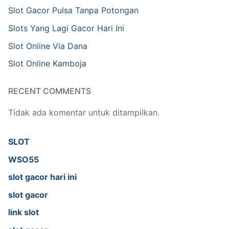
Slot Gacor Pulsa Tanpa Potongan
Slots Yang Lagi Gacor Hari Ini
Slot Online Via Dana
Slot Online Kamboja
RECENT COMMENTS
Tidak ada komentar untuk ditampilkan.
SLOT
WSO55
slot gacor hari ini
slot gacor
link slot