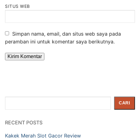
SITUS WEB
Simpan nama, email, dan situs web saya pada
peramban ini untuk komentar saya berikutnya.
Cari
CARI
RECENT POSTS
Kakek Merah Slot Gacor Review