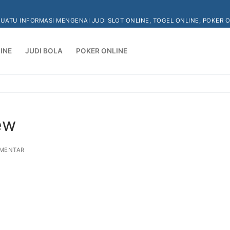
ATU INFORMASI MENGENAI JUDI SLOT ONLINE, TOGEL ONLINE, POKER O
INE
JUDI BOLA
POKER ONLINE
Cari:
ew
MENTAR