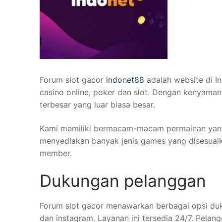
Forum slot gacor
indonet88
adalah website di I
casino online, poker dan slot. Dengan kenyam
terbesar yang luar biasa besar.
Kami memiliki bermacam-macam permainan yang d
menyediakan banyak jenis games yang disesuai
member.
Dukungan pelanggan
Forum slot gacor menawarkan berbagai opsi duku
dan instagram. Layanan ini tersedia 24/7. Pel