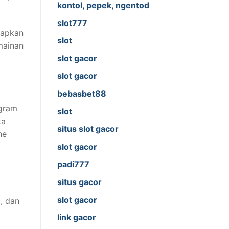
kontol, pepek, ngentod
slot777
rapkan
slot
mainan
slot gacor
slot gacor
bebasbet88
ogram
slot
ka
situs slot gacor
ne
slot gacor
padi777
situs gacor
slot gacor
, dan
link gacor