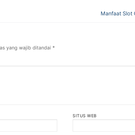
Next
Manfaat Slot 
post:
as yang wajib ditandai
*
SITUS WEB