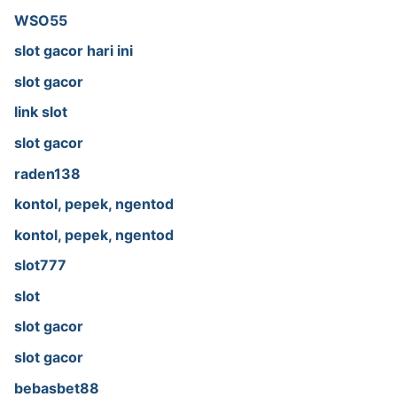
WSO55
slot gacor hari ini
slot gacor
link slot
slot gacor
raden138
kontol, pepek, ngentod
kontol, pepek, ngentod
slot777
slot
slot gacor
slot gacor
bebasbet88