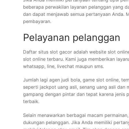
beberapa perwakilan layanan pelanggan yang da
dan dapat menjawab semua pertanyaan Anda. Mer
pembayaran.
Pelayanan pelanggan
Daftar situs slot gacor adalah website slot onl
slot online terbaru. Kami juga memberikan laya
whatsapp, line, livechat maupun sms.
Jumlah lagi agen judi bola, game slot online, t
seperti jackpot uang asli, senang uang asli dan 
gampang dengan pintar dan tepat karena jenis p
terbaik.
Selain menawarkan berbagai macam permainan, d
dukungan pelanggan. Jika Anda memiliki perta