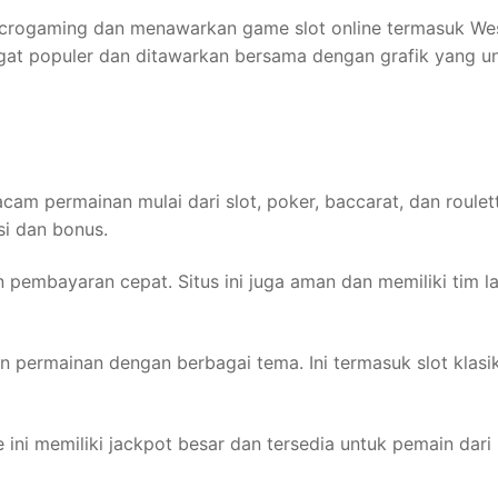
Microgaming dan menawarkan game slot online termasuk We
gat populer dan ditawarkan bersama dengan grafik yang un
am permainan mulai dari slot, poker, baccarat, dan roulet
osi dan bonus.
n pembayaran cepat. Situs ini juga aman dan memiliki tim l
n permainan dengan berbagai tema. Ini termasuk slot klasik
 ini memiliki jackpot besar dan tersedia untuk pemain dari