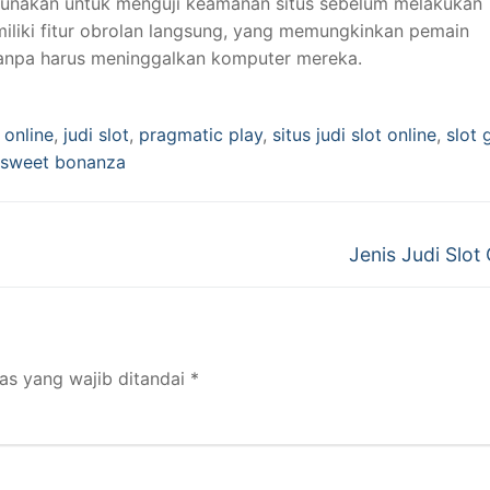
igunakan untuk menguji keamanan situs sebelum melakukan
miliki fitur obrolan langsung, yang memungkinkan pemain
anpa harus meninggalkan komputer mereka.
 online
,
judi slot
,
pragmatic play
,
situs judi slot online
,
slot 
sweet bonanza
Next
Jenis Judi Slot 
post:
as yang wajib ditandai
*