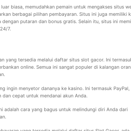
ng luar biasa, memudahkan pemain untuk mengakses situs we
arkan berbagai pilihan pembayaran. Situs ini juga memiliki 
ngan putaran dan bonus gratis. Selain itu, situs ini memil
24/7.
 yang tersedia melalui daftar situs slot gacor. Ini termasu
perbankan online. Semua ini sangat populer di kalangan ora
an.
ng ingin menyetor dananya ke kasino. Ini termasuk PayPal, S
an dan cepat untuk mendanai akun Anda.
ni adalah cara yang bagus untuk melindungi diri Anda dari
an.
ayaran yang tersedia melalui daftar situs Slot Gacor, ada