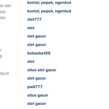
kontol, pepek, ngentod
b dari
kontol, pepek, ngentod
klub
iki
slot777
slot
slot gacor
slot gacor
k
bebasbet88
ng
slot
situs slot gacor
krill
slot gacor
padi777
situs gacor
slot gacor