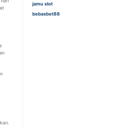
hari
jamu slot
at
bebasbet88
a
an
an
kan.