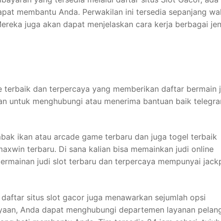
pat membantu Anda. Perwakilan ini tersedia sepanjang wa
eka juga akan dapat menjelaskan cara kerja berbagai jen
ine terbaik dan terpercaya yang memberikan daftar bermain j
nan untuk menghubungi atau menerima bantuan baik telegra
embak ikan atau arcade game terbaru dan juga togel terbaik
maxwin terbaru. Di sana kalian bisa memainkan judi online
ermainan judi slot terbaru dan terpercaya mempunyai jack
aftar situs slot gacor juga menawarkan sejumlah opsi
nyaan, Anda dapat menghubungi departemen layanan pelan