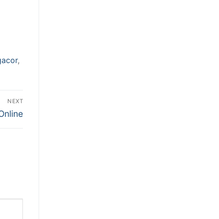
gacor
,
NEXT
Online