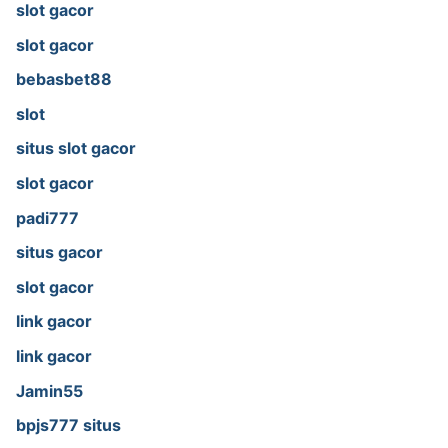
slot gacor
slot gacor
bebasbet88
slot
situs slot gacor
slot gacor
padi777
situs gacor
slot gacor
link gacor
link gacor
Jamin55
bpjs777 situs