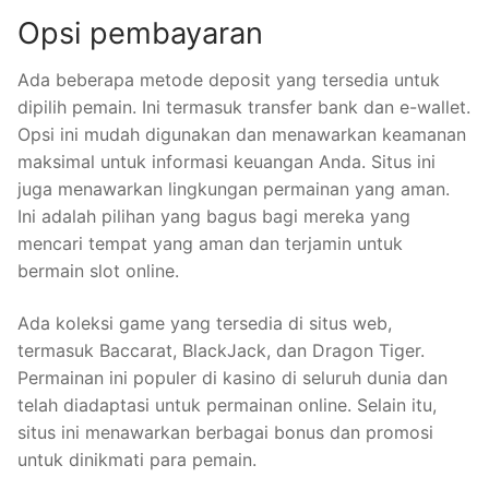
Opsi pembayaran
Ada beberapa metode deposit yang tersedia untuk
dipilih pemain. Ini termasuk transfer bank dan e-wallet.
Opsi ini mudah digunakan dan menawarkan keamanan
maksimal untuk informasi keuangan Anda. Situs ini
juga menawarkan lingkungan permainan yang aman.
Ini adalah pilihan yang bagus bagi mereka yang
mencari tempat yang aman dan terjamin untuk
bermain slot online.
Ada koleksi game yang tersedia di situs web,
termasuk Baccarat, BlackJack, dan Dragon Tiger.
Permainan ini populer di kasino di seluruh dunia dan
telah diadaptasi untuk permainan online. Selain itu,
situs ini menawarkan berbagai bonus dan promosi
untuk dinikmati para pemain.