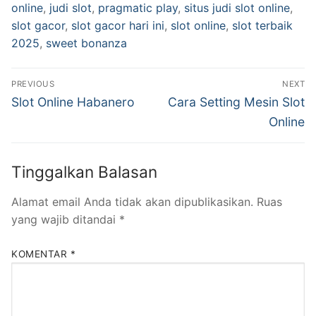
online
,
judi slot
,
pragmatic play
,
situs judi slot online
,
slot gacor
,
slot gacor hari ini
,
slot online
,
slot terbaik
2025
,
sweet bonanza
Navigasi
PREVIOUS
NEXT
pos
Previous
Next
Slot Online Habanero
Cara Setting Mesin Slot
post:
post:
Online
Tinggalkan Balasan
Alamat email Anda tidak akan dipublikasikan.
Ruas
yang wajib ditandai
*
KOMENTAR
*