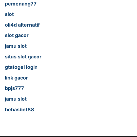
pemenang77
slot
oli4d alternatif
slot gacor
jamu slot
situs slot gacor
gtatogel login
link gacor
bpjs777
jamu slot
bebasbet88