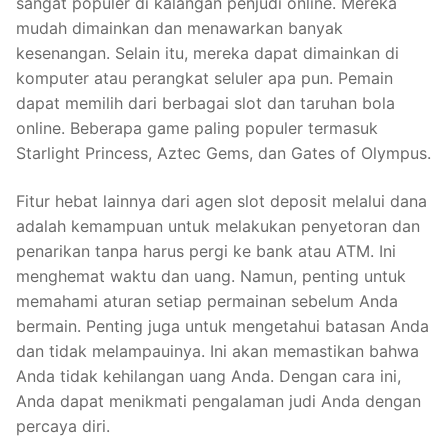
sangat populer di kalangan penjudi online. Mereka
mudah dimainkan dan menawarkan banyak
kesenangan. Selain itu, mereka dapat dimainkan di
komputer atau perangkat seluler apa pun. Pemain
dapat memilih dari berbagai slot dan taruhan bola
online. Beberapa game paling populer termasuk
Starlight Princess, Aztec Gems, dan Gates of Olympus.
Fitur hebat lainnya dari agen slot deposit melalui dana
adalah kemampuan untuk melakukan penyetoran dan
penarikan tanpa harus pergi ke bank atau ATM. Ini
menghemat waktu dan uang. Namun, penting untuk
memahami aturan setiap permainan sebelum Anda
bermain. Penting juga untuk mengetahui batasan Anda
dan tidak melampauinya. Ini akan memastikan bahwa
Anda tidak kehilangan uang Anda. Dengan cara ini,
Anda dapat menikmati pengalaman judi Anda dengan
percaya diri.