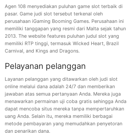
Agen 108 menyediakan puluhan game slot terbaik di
pasar. Game judi slot tersebut terkenal oleh
perusahaan iGaming Booming Games. Perusahaan ini
memiliki tanggapan yang resmi dari Malta sejak tahun
2013. The website features puluhan judul slot yang
memiliki RTP tinggi, termasuk Wicked Heart, Brazil
Carnival, and Kings and Dragons.
Pelayanan pelanggan
Layanan pelanggan yang ditawarkan oleh judi slot
online melalui dana adalah 24/7 dan memberikan
jawaban atas semua pertanyaan Anda. Mereka juga
menawarkan permainan uji coba gratis sehingga Anda
dapat mencoba situs mereka tanpa mempertaruhkan
uang Anda. Selain itu, mereka memiliki berbagai
metode pembayaran yang memudahkan penyetoran
dan penarikan dana.