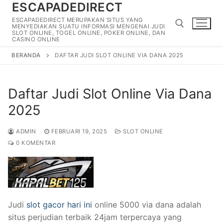
ESCAPADEDIRECT
Lompat
ke
ESCAPADEDIRECT MERUPAKAN SITUS YANG
MENYEDIAKAN SUATU INFORMASI MENGENAI JUDI
konten
SLOT ONLINE, TOGEL ONLINE, POKER ONLINE, DAN
CASINO ONLINE
BERANDA
DAFTAR JUDI SLOT ONLINE VIA DANA 2025
Cari:
Daftar Judi Slot Online Via Dana
2025
ADMIN
FEBRUARI 19, 2025
SLOT ONLINE
0 KOMENTAR
Judi
slot gacor hari ini
online 5000 via dana adalah
situs perjudian terbaik 24jam terpercaya yang