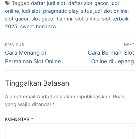
Tagged
daftar judi slot
,
daftar slot gacor
,
judi
online
,
judi slot
,
pragmatic play
,
situs judi slot online
,
slot gacor
,
slot gacor hari ini
,
slot online
,
slot terbaik
2025
,
sweet bonanza
Navigasi
PREVIOUS
NEXT
pos
Previous
Next
Cara Menang di
Cara Bermain Slot
post:
post:
Permainan Slot Online
Online di Jepang
Tinggalkan Balasan
Alamat email Anda tidak akan dipublikasikan.
Ruas
yang wajib ditandai
*
KOMENTAR
*