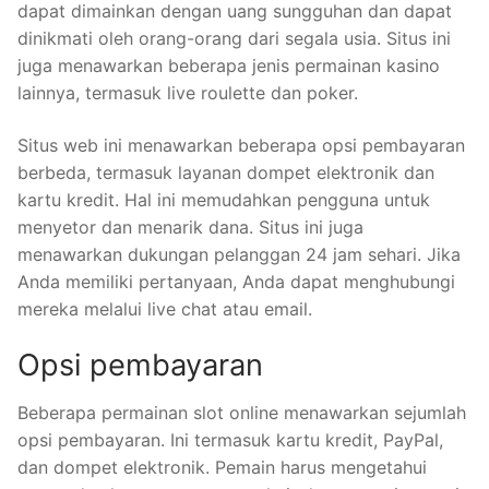
dapat dimainkan dengan uang sungguhan dan dapat
dinikmati oleh orang-orang dari segala usia. Situs ini
juga menawarkan beberapa jenis permainan kasino
lainnya, termasuk live roulette dan poker.
Situs web ini menawarkan beberapa opsi pembayaran
berbeda, termasuk layanan dompet elektronik dan
kartu kredit. Hal ini memudahkan pengguna untuk
menyetor dan menarik dana. Situs ini juga
menawarkan dukungan pelanggan 24 jam sehari. Jika
Anda memiliki pertanyaan, Anda dapat menghubungi
mereka melalui live chat atau email.
Opsi pembayaran
Beberapa permainan slot online menawarkan sejumlah
opsi pembayaran. Ini termasuk kartu kredit, PayPal,
dan dompet elektronik. Pemain harus mengetahui