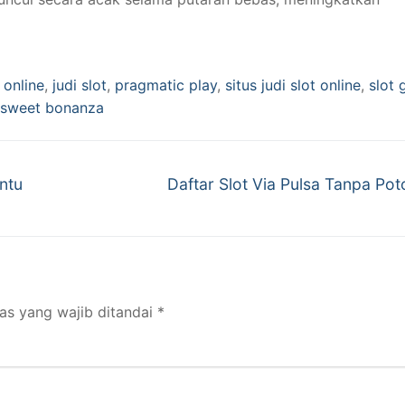
 online
,
judi slot
,
pragmatic play
,
situs judi slot online
,
slot 
sweet bonanza
Next
ntu
Daftar Slot Via Pulsa Tanpa Po
post:
as yang wajib ditandai
*