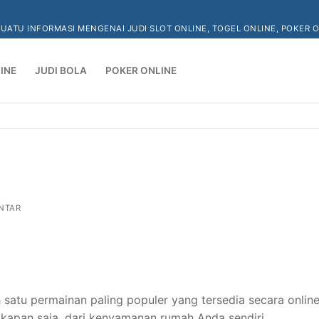
ATU INFORMASI MENGENAI JUDI SLOT ONLINE, TOGEL ONLINE, POKER O
INE
JUDI BOLA
POKER ONLINE
Cari:
NTAR
 satu permainan paling populer yang tersedia secara online
apan saja, dari kenyamanan rumah Anda sendiri.