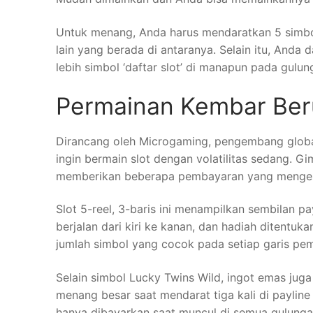
Untuk menang, Anda harus mendaratkan 5 simbo
lain yang berada di antaranya. Selain itu, Anda
lebih simbol ‘daftar slot’ di manapun pada gulun
Permainan Kembar Ber
Dirancang oleh Microgaming, pengembang global 
ingin bermain slot dengan volatilitas sedang. G
memberikan beberapa pembayaran yang mengesa
Slot 5-reel, 3-baris ini menampilkan sembilan 
berjalan dari kiri ke kanan, dan hadiah ditentu
jumlah simbol yang cocok pada setiap garis p
Selain simbol Lucky Twins Wild, ingot emas ju
menang besar saat mendarat tiga kali di payline
hanya dibayarkan saat muncul di semua gulunga