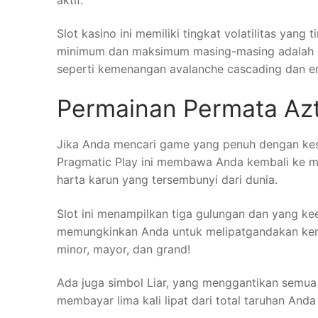
Slot kasino ini memiliki tingkat volatilitas yang
minimum dan maksimum masing-masing adalah 0,
seperti kemenangan avalanche cascading dan e
Permainan Permata Az
Jika Anda mencari game yang penuh dengan ke
Pragmatic Play ini membawa Anda kembali ke 
harta karun yang tersembunyi dari dunia.
Slot ini menampilkan tiga gulungan dan yang 
memungkinkan Anda untuk melipatgandakan kemen
minor, mayor, dan grand!
Ada juga simbol Liar, yang menggantikan semua
membayar lima kali lipat dari total taruhan Anda