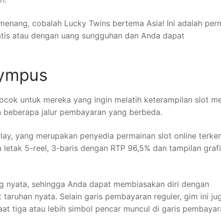
menang, cobalah Lucky Twins bertema Asia! Ini adalah per
tis atau dengan uang sungguhan dan Anda dapat
lympus
cok untuk mereka yang ingin melatih keterampilan slot me
n beberapa jalur pembayaran yang berbeda.
Play, yang merupakan penyedia permainan slot online terk
ta letak 5-reel, 3-baris dengan RTP 96,5% dan tampilan graf
uang nyata, sehingga Anda dapat membiasakan diri dengan
ruhan nyata. Selain garis pembayaran reguler, gim ini ju
saat tiga atau lebih simbol pencar muncul di garis pembaya