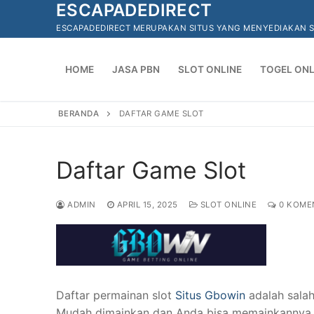
ESCAPADEDIRECT
Lompat
ke
ESCAPADEDIRECT MERUPAKAN SITUS YANG MENYEDIAKAN SU
konten
HOME
JASA PBN
SLOT ONLINE
TOGEL ONL
BERANDA
DAFTAR GAME SLOT
Daftar Game Slot
ADMIN
APRIL 15, 2025
SLOT ONLINE
0 KOME
Daftar permainan slot
Situs Gbowin
adalah salah
Mudah dimainkan dan Anda bisa memainkannya k