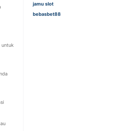
jamu slot
a
bebasbet88
 untuk
Anda
si
tau