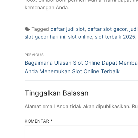
kemenangan Anda.
Tagged
daftar judi slot
,
daftar slot gacor
,
judi
slot gacor hari ini
,
slot online
,
slot terbaik 2025
,
Navigasi
PREVIOUS
Previous
pos
Bagaimana Ulasan Slot Online Dapat Memba
post:
Anda Menemukan Slot Online Terbaik
Tinggalkan Balasan
Alamat email Anda tidak akan dipublikasikan.
Ru
KOMENTAR
*