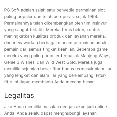
PG Soft adalah salah satu penyedia permainan slot
paling populer dan telah beroperasi sejak 1994.
Permainannya telah dikembangkan oleh tim insinyur
yang sangat terlatih. Mereka terus bekerja untuk
meningkatkan kualitas produk dan layanan mereka,
dan menawarkan berbagai macam permainan untuk
pemain dari semua tingkat keahlian. Beberapa game
mereka yang paling populer termasuk Mahjong Ways,
Genie 3 Wishes, dan Wild West Gold. Mereka juga
memiliki sejumlah besar fitur bonus termasuk alam liar
yang lengket dan alam liar yang berkembang. Fitur-
fitur ini dapat membantu Anda menang besar.
Legalitas
Jika Anda memiliki masalah dengan akun judi online
Anda, Anda selalu dapat menghubungi layanan