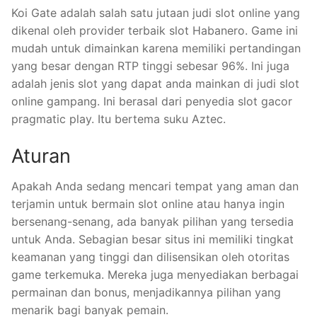
Koi Gate adalah salah satu jutaan judi slot online yang
dikenal oleh provider terbaik slot Habanero. Game ini
mudah untuk dimainkan karena memiliki pertandingan
yang besar dengan RTP tinggi sebesar 96%. Ini juga
adalah jenis slot yang dapat anda mainkan di judi slot
online gampang. Ini berasal dari penyedia slot gacor
pragmatic play. Itu bertema suku Aztec.
Aturan
Apakah Anda sedang mencari tempat yang aman dan
terjamin untuk bermain slot online atau hanya ingin
bersenang-senang, ada banyak pilihan yang tersedia
untuk Anda. Sebagian besar situs ini memiliki tingkat
keamanan yang tinggi dan dilisensikan oleh otoritas
game terkemuka. Mereka juga menyediakan berbagai
permainan dan bonus, menjadikannya pilihan yang
menarik bagi banyak pemain.