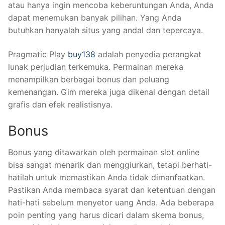
atau hanya ingin mencoba keberuntungan Anda, Anda
dapat menemukan banyak pilihan. Yang Anda
butuhkan hanyalah situs yang andal dan tepercaya.
Pragmatic Play
buy138
adalah penyedia perangkat
lunak perjudian terkemuka. Permainan mereka
menampilkan berbagai bonus dan peluang
kemenangan. Gim mereka juga dikenal dengan detail
grafis dan efek realistisnya.
Bonus
Bonus yang ditawarkan oleh permainan slot online
bisa sangat menarik dan menggiurkan, tetapi berhati-
hatilah untuk memastikan Anda tidak dimanfaatkan.
Pastikan Anda membaca syarat dan ketentuan dengan
hati-hati sebelum menyetor uang Anda. Ada beberapa
poin penting yang harus dicari dalam skema bonus,