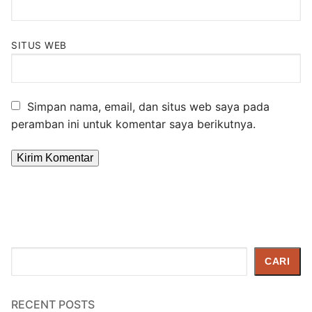
SITUS WEB
Simpan nama, email, dan situs web saya pada
peramban ini untuk komentar saya berikutnya.
Cari
CARI
RECENT POSTS