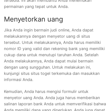
tersedia. Ini akan membantu Anda menemukan
permainan yang tepat untuk Anda.
Menyetorkan uang
Jika Anda ingin bermain judi online, Anda dapat
melakukannya dengan menyetor uang di situs
tersebut. Untuk melakukannya, Anda harus memiliki
nomor ID yang valid dan rekening bank yang memiliki
cukup dana untuk menutupi taruhan Anda. Setelah
Anda melakukannya, Anda dapat mulai bermain
dengan uang sungguhan. Untuk melakukan ini,
kunjungi situs situs togel terkemuka dan masukkan
informasi Anda.
Kemudian, Anda harus mengisi formulir untuk
menyetor uang Anda. Anda juga harus memberikan
salinan laporan bank Anda untuk memverifikasi bahwa
Anda memiliki dana yang diperlukan. Anda juga dapat