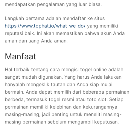
mendapatkan pengalaman yang luar biasa.
Langkah pertama adalah mendaftar ke situs
https://www.tophat.io/what-we-do/
yang memiliki
reputasi baik. Ini akan memastikan bahwa akun Anda
aman dan uang Anda aman.
Manfaat
Hal terbaik tentang cara mengisi togel online adalah
sangat mudah digunakan. Yang harus Anda lakukan
hanyalah mengeklik tautan dan Anda siap mulai
bermain. Anda dapat memilih dari beberapa permainan
berbeda, termasuk togel resmi atau toto slot. Setiap
permainan memiliki kelebihan dan kekurangannya
masing-masing, jadi penting untuk meneliti masing-
masing permainan sebelum mengambil keputusan.