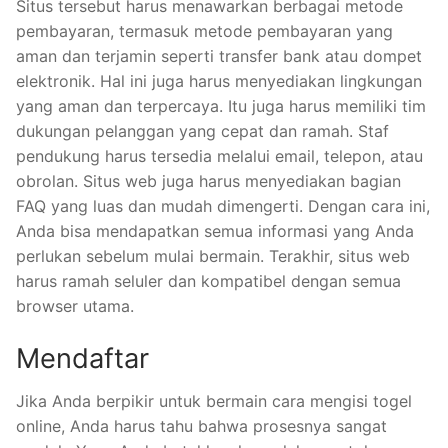
Situs tersebut harus menawarkan berbagai metode
pembayaran, termasuk metode pembayaran yang
aman dan terjamin seperti transfer bank atau dompet
elektronik. Hal ini juga harus menyediakan lingkungan
yang aman dan terpercaya. Itu juga harus memiliki tim
dukungan pelanggan yang cepat dan ramah. Staf
pendukung harus tersedia melalui email, telepon, atau
obrolan. Situs web juga harus menyediakan bagian
FAQ yang luas dan mudah dimengerti. Dengan cara ini,
Anda bisa mendapatkan semua informasi yang Anda
perlukan sebelum mulai bermain. Terakhir, situs web
harus ramah seluler dan kompatibel dengan semua
browser utama.
Mendaftar
Jika Anda berpikir untuk bermain cara mengisi togel
online, Anda harus tahu bahwa prosesnya sangat