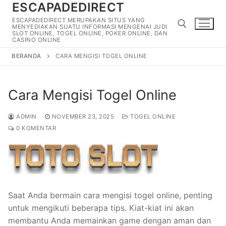
ESCAPADEDIRECT
Lompat
ke
ESCAPADEDIRECT MERUPAKAN SITUS YANG
MENYEDIAKAN SUATU INFORMASI MENGENAI JUDI
konten
SLOT ONLINE, TOGEL ONLINE, POKER ONLINE, DAN
CASINO ONLINE
BERANDA
CARA MENGISI TOGEL ONLINE
Cari:
Cara Mengisi Togel Online
ADMIN
NOVEMBER 23, 2025
TOGEL ONLINE
0 KOMENTAR
Saat Anda bermain cara mengisi togel online, penting
untuk mengikuti beberapa tips. Kiat-kiat ini akan
membantu Anda memainkan game dengan aman dan