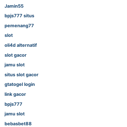
Jamin55
bpjs777 situs
pemenang77
slot
oli4d alternatif
slot gacor
jamu slot
situs slot gacor
gtatogel login
link gacor
bpjs777
jamu slot
bebasbet88