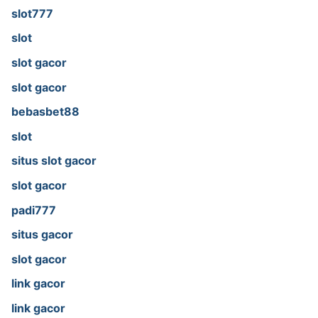
slot777
slot
slot gacor
slot gacor
bebasbet88
slot
situs slot gacor
slot gacor
padi777
situs gacor
slot gacor
link gacor
link gacor