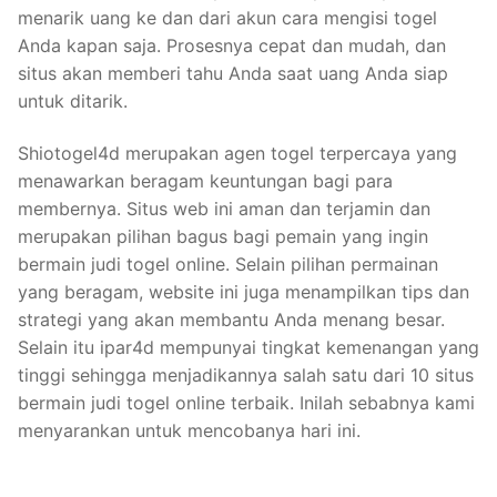
menarik uang ke dan dari akun cara mengisi togel
Anda kapan saja. Prosesnya cepat dan mudah, dan
situs akan memberi tahu Anda saat uang Anda siap
untuk ditarik.
Shiotogel4d merupakan agen togel terpercaya yang
menawarkan beragam keuntungan bagi para
membernya. Situs web ini aman dan terjamin dan
merupakan pilihan bagus bagi pemain yang ingin
bermain judi togel online. Selain pilihan permainan
yang beragam, website ini juga menampilkan tips dan
strategi yang akan membantu Anda menang besar.
Selain itu ipar4d mempunyai tingkat kemenangan yang
tinggi sehingga menjadikannya salah satu dari 10 situs
bermain judi togel online terbaik. Inilah sebabnya kami
menyarankan untuk mencobanya hari ini.