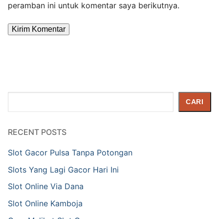
peramban ini untuk komentar saya berikutnya.
Cari
CARI
RECENT POSTS
Slot Gacor Pulsa Tanpa Potongan
Slots Yang Lagi Gacor Hari Ini
Slot Online Via Dana
Slot Online Kamboja