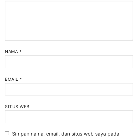
NAMA
*
EMAIL
*
SITUS WEB
Simpan nama, email, dan situs web saya pada