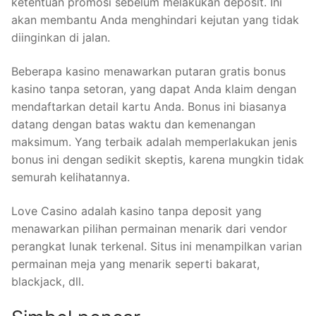
ketentuan promosi sebelum melakukan deposit. Ini
akan membantu Anda menghindari kejutan yang tidak
diinginkan di jalan.
Beberapa kasino menawarkan putaran gratis bonus
kasino tanpa setoran, yang dapat Anda klaim dengan
mendaftarkan detail kartu Anda. Bonus ini biasanya
datang dengan batas waktu dan kemenangan
maksimum. Yang terbaik adalah memperlakukan jenis
bonus ini dengan sedikit skeptis, karena mungkin tidak
semurah kelihatannya.
Love Casino adalah kasino tanpa deposit yang
menawarkan pilihan permainan menarik dari vendor
perangkat lunak terkenal. Situs ini menampilkan varian
permainan meja yang menarik seperti bakarat,
blackjack, dll.