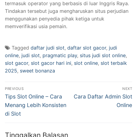
termasuk operator yang berbasis di luar Inggris Raya.
Tindakan tersebut juga mengharuskan situs perjudian
menggunakan penyedia pihak ketiga untuk
memverifikasi usia pemain.
Tagged
daftar judi slot
,
daftar slot gacor
,
judi
online
,
judi slot
,
pragmatic play
,
situs judi slot online
,
slot gacor
,
slot gacor hari ini
,
slot online
,
slot terbaik
2025
,
sweet bonanza
Navigasi
PREVIOUS
NEXT
pos
Previous
Next
Tips Slot Online – Cara
Cara Daftar Admin Slot
post:
post:
Menang Lebih Konsisten
Online
di Slot
Tinggalkan Balasan