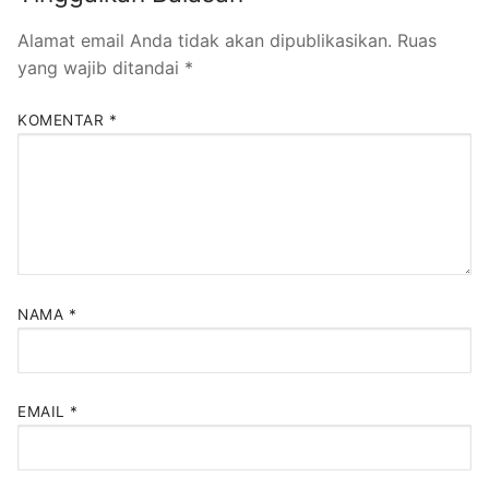
Alamat email Anda tidak akan dipublikasikan.
Ruas
yang wajib ditandai
*
KOMENTAR
*
NAMA
*
EMAIL
*