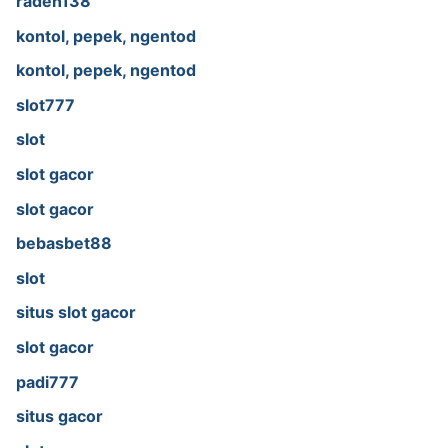
raden138
kontol, pepek, ngentod
kontol, pepek, ngentod
slot777
slot
slot gacor
slot gacor
bebasbet88
slot
situs slot gacor
slot gacor
padi777
situs gacor