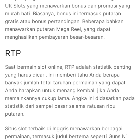
UK Slots yang menawarkan bonus dan promosi yang
murah hati. Biasanya, bonus ini termasuk putaran
gratis atau bonus pertandingan. Beberapa bahkan
menawarkan putaran Mega Reel, yang dapat
menghasilkan pembayaran besar-besaran.
RTP
Saat bermain slot online, RTP adalah statistik penting
yang harus dicari. Ini memberi tahu Anda berapa
banyak jumlah total taruhan permainan yang dapat
Anda harapkan untuk menang kembali jika Anda
memainkannya cukup lama. Angka ini didasarkan pada
statistik dari sampel besar selama ratusan ribu
putaran.
Situs slot terbaik di Inggris menawarkan berbagai
permainan, termasuk judul bertema seperti Guns N’