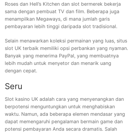
Roses dan Hell’s Kitchen dan slot bermerek bekerja
sama dengan pembuat TV dan film. Beberapa juga
menampilkan Megaways, di mana jumlah garis
pembayaran lebih tinggi daripada slot tradisional.
Selain menawarkan koleksi permainan yang luas, situs
slot UK terbaik memiliki opsi perbankan yang nyaman.
Banyak yang menerima PayPal, yang membuatnya
lebih mudah untuk menyetor dan menarik uang
dengan cepat.
Seru
Slot kasino UK adalah cara yang menyenangkan dan
berpotensi menguntungkan untuk menghabiskan
waktu. Namun, ada beberapa elemen mendasar yang
dapat memengaruhi pengalaman bermain game dan
potensi pembayaran Anda secara dramatis. Salah