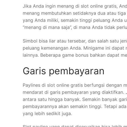
Jika Anda ingin menang di slot online gratis, A
menang membutuhkan setidaknya dua atau tiga 
yang Anda miliki, semakin tinggi peluang Anda
“menang di mana saja”, di mana Anda tidak perl
Simbol bisa liar atau tersebar, dan salah satu
peluang kemenangan Anda. Minigame ini dapat me
lainnya. Beberapa game bonus bahkan dapat men
Garis pembayaran
Paylines di slot online gratis berfungsi deng
mendarat di garis pembayaran yang diaktifkan. 
antara satu hingga banyak. Semakin banyak gar
pembayarannya akan semakin tinggi. Tetapi ad
yang lebih sedikit juga.
Slot payline yang dapat disesuaikan bisa lebih