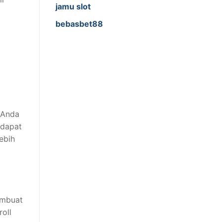
jamu slot
bebasbet88
 Anda
 dapat
ebih
embuat
oll