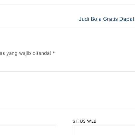
Next
Judi Bola Gratis Dapa
post:
as yang wajib ditandai
*
SITUS WEB