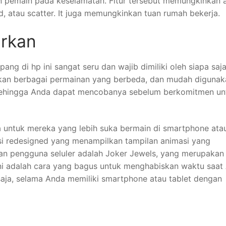
n pemain pada keselamatan. Fitur tersebut memungkinkan 
d, atau scatter. It juga memungkinkan tuan rumah bekerja.
arkan
ang di hp ini sangat seru dan wajib dimiliki oleh siapa saj
warkan berbagai permainan yang berbeda, dan mudah digunak
s sehingga Anda dapat mencobanya sebelum berkomitmen un
 untuk mereka yang lebih suka bermain di smartphone ata
rsi redesigned yang menampilkan tampilan animasi yang
an pengguna seluler adalah Joker Jewels, yang merupakan 
ni adalah cara yang bagus untuk menghabiskan waktu saat
ja, selama Anda memiliki smartphone atau tablet dengan