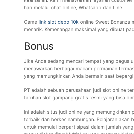
keamanan. Kami menawarkan layanan customer s
hari melalui chat online, Whatsapp dan Line.
Game
link slot depo 10k
online Sweet Bonanza m
menarik. Kemenangan maksimal yang dibuat pada 
Bonus
Jika Anda sedang mencari tempat yang bagus unt
menawarkan berbagai macam permainan termasuk p
yang memungkinkan Anda bermain saat bepergian
PT adalah sebuah perusahaan judi slot online terb
taruhan slot gampang gratis resmi yang bisa di
Ini adalah situs judi online yang memungkinkan
terbaik dan berkesinambungan. Pelajaran akan
untuk memulai berpartisipasi dalam jumlah yan