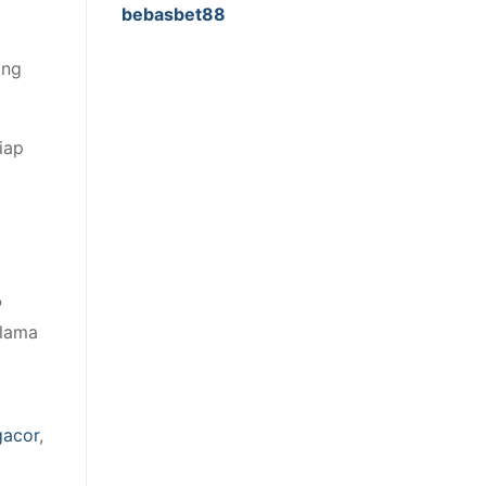
bebasbet88
ang
iap
P
elama
gacor
,