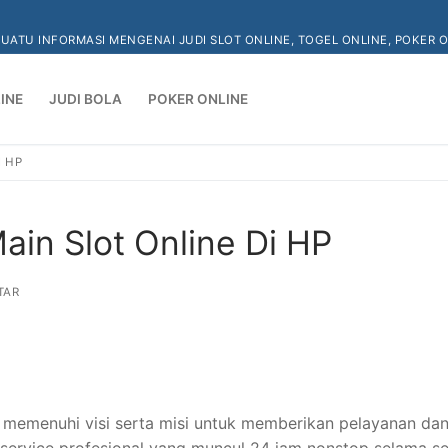
ATU INFORMASI MENGENAI JUDI SLOT ONLINE, TOGEL ONLINE, POKER O
INE
JUDI BOLA
POKER ONLINE
I HP
Cari:
in Slot Online Di HP
TAR
ang memenuhi visi serta misi untuk memberikan pelayanan da