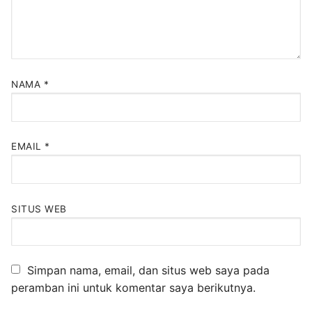
NAMA
*
EMAIL
*
SITUS WEB
Simpan nama, email, dan situs web saya pada
peramban ini untuk komentar saya berikutnya.