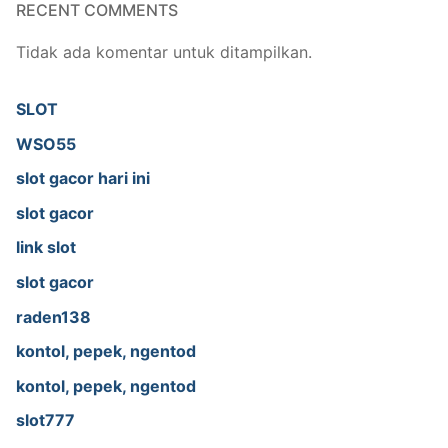
RECENT COMMENTS
Tidak ada komentar untuk ditampilkan.
SLOT
WSO55
slot gacor hari ini
slot gacor
link slot
slot gacor
raden138
kontol, pepek, ngentod
kontol, pepek, ngentod
slot777