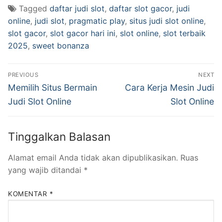
Tagged
daftar judi slot
,
daftar slot gacor
,
judi
online
,
judi slot
,
pragmatic play
,
situs judi slot online
,
slot gacor
,
slot gacor hari ini
,
slot online
,
slot terbaik
2025
,
sweet bonanza
Navigasi
PREVIOUS
NEXT
pos
Previous
Next
Memilih Situs Bermain
Cara Kerja Mesin Judi
post:
post:
Judi Slot Online
Slot Online
Tinggalkan Balasan
Alamat email Anda tidak akan dipublikasikan.
Ruas
yang wajib ditandai
*
KOMENTAR
*