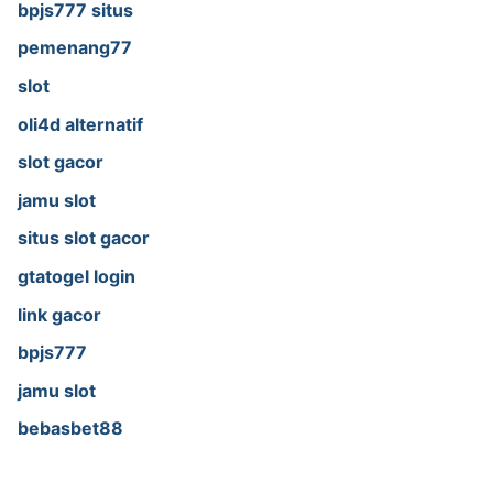
bpjs777 situs
pemenang77
slot
oli4d alternatif
slot gacor
jamu slot
situs slot gacor
gtatogel login
link gacor
bpjs777
jamu slot
bebasbet88