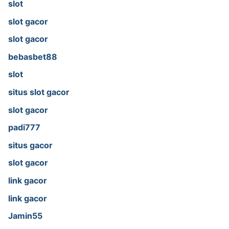
slot
slot gacor
slot gacor
bebasbet88
slot
situs slot gacor
slot gacor
padi777
situs gacor
slot gacor
link gacor
link gacor
Jamin55