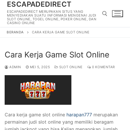
ESCAPADEDIRECT
Lompat
ke
ESCAPADEDIRECT MERUPAKAN SITUS YANG
MENYEDIAKAN SUATU INFORMASI MENGENAI JUDI
konten
SLOT ONLINE, TOGEL ONLINE, POKER ONLINE, DAN
CASINO ONLINE
BERANDA
CARA KERJA GAME SLOT ONLINE
Cari:
Cara Kerja Game Slot Online
ADMIN
MEI 5, 2025
SLOT ONLINE
0 KOMENTAR
Cara kerja game slot online
harapan777
merupakan
permainan judi slot online yang memiliki beragam
jumlah jackpot yang bisa Kalian menangkan. jumlah