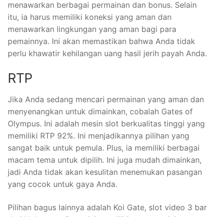
menawarkan berbagai permainan dan bonus. Selain
itu, ia harus memiliki koneksi yang aman dan
menawarkan lingkungan yang aman bagi para
pemainnya. Ini akan memastikan bahwa Anda tidak
perlu khawatir kehilangan uang hasil jerih payah Anda.
RTP
Jika Anda sedang mencari permainan yang aman dan
menyenangkan untuk dimainkan, cobalah Gates of
Olympus. Ini adalah mesin slot berkualitas tinggi yang
memiliki RTP 92%. Ini menjadikannya pilihan yang
sangat baik untuk pemula. Plus, ia memiliki berbagai
macam tema untuk dipilih. Ini juga mudah dimainkan,
jadi Anda tidak akan kesulitan menemukan pasangan
yang cocok untuk gaya Anda.
Pilihan bagus lainnya adalah Koi Gate, slot video 3 bar