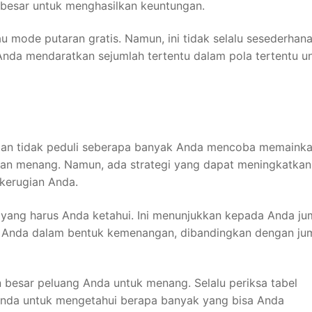
besar untuk menghasilkan keuntungan.
 mode putaran gratis. Namun, ini tidak selalu sesederhan
nda mendaratkan sejumlah tertentu dalam pola tertentu u
 dan tidak peduli seberapa banyak Anda mencoba memaink
kan menang. Namun, ada strategi yang dapat meningkatkan
kerugian Anda.
 yang harus Anda ketahui. Ini menunjukkan kepada Anda ju
a Anda dalam bentuk kemenangan, dibandingkan dengan ju
 besar peluang Anda untuk menang. Selalu periksa tabel
da untuk mengetahui berapa banyak yang bisa Anda