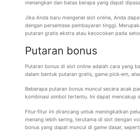
menangkan dan batas berapa yang dapat dipasa
Jika Anda baru mengenal slot online, Anda d
dengan persentase pembayaran tinggi. Merupak
putaran gratis ekstra atau kecocokan pada set
Putaran bonus
Putaran bonus di slot online adalah cara yang
dalam bentuk putaran gratis, game pick-em, at
Beberapa putaran bonus muncul secara acak pad
kombinasi simbol tertentu. Ini dapat mencakup s
Fitur-fitur ini dirancang untuk meningkatkan 
menang lebih sering, terutama di slot dengan vo
bonus yang dapat muncul di game dasar, seperti