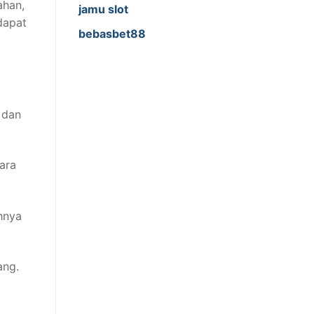
ahan,
jamu slot
dapat
bebasbet88
 dan
ara
hnya
ang.