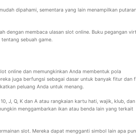
 mudah dipahami, sementara yang lain menampilkan putara
lah dengan membaca ulasan slot online. Buku pegangan virtu
 tentang sebuah game.
n slot online dan memungkinkan Anda membentuk pola
ka juga berfungsi sebagai dasar untuk banyak fitur dan f
gkatkan peluang Anda untuk menang.
10, J, Q, K dan A atau rangkaian kartu hati, wajik, klub, dan
ungkin menggambarkan ikan atau benda lain yang terkait
permainan slot. Mereka dapat mengganti simbol lain apa pun