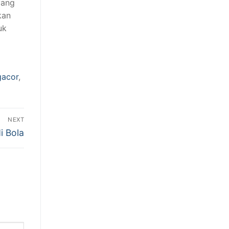
yang
kan
uk
gacor
,
NEXT
i Bola