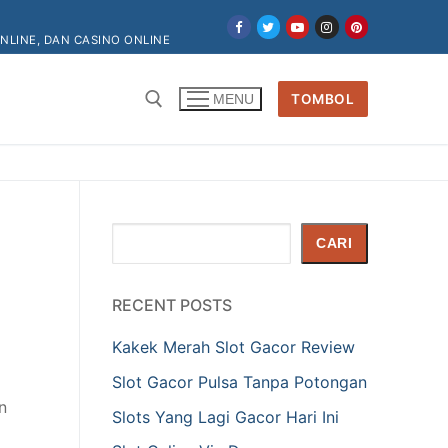
NLINE, DAN CASINO ONLINE
TOMBOL
MENU
Cari
CARI
RECENT POSTS
Kakek Merah Slot Gacor Review
Slot Gacor Pulsa Tanpa Potongan
n
Slots Yang Lagi Gacor Hari Ini