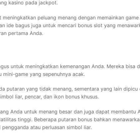
ng kasino pada jackpot.
apat meningkatkan peluang menang dengan memainkan game
an ide bagus juga untuk mencari bonus slot yang menawar
oran pertama Anda.
 bagus untuk meningkatkan kemenangan Anda. Mereka bisa 
au mini-game yang sepenuhnya acak.
a putaran yang tidak menang, sementara yang lain dipicu 
imbol liar, pencar, dan ikon bonus khusus.
peluang Anda untuk menang besar dan juga dapat membantu 
latilitas tinggi. Beberapa putaran bonus bahkan menawarkan
 pengganda atau perluasan simbol liar.