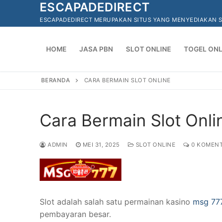
ESCAPADEDIRECT
Lompat
ke
ESCAPADEDIRECT MERUPAKAN SITUS YANG MENYEDIAKAN SU
konten
HOME
JASA PBN
SLOT ONLINE
TOGEL ONL
BERANDA
CARA BERMAIN SLOT ONLINE
Cara Bermain Slot Onli
ADMIN
MEI 31, 2025
SLOT ONLINE
0 KOMEN
Slot adalah salah satu permainan kasino
msg 77
pembayaran besar.