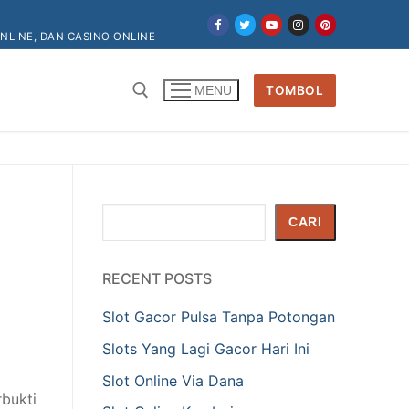
NLINE, DAN CASINO ONLINE
TOMBOL
MENU
Cari
CARI
RECENT POSTS
Slot Gacor Pulsa Tanpa Potongan
Slots Yang Lagi Gacor Hari Ini
Slot Online Via Dana
rbukti