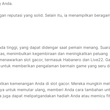
g Anda.
an reputasi yang solid. Selain itu, ia menampilkan beraga
ada tinggi, yang dapat didengar saat pemain menang. Suar
nas, menimbulkan kegembiraan dan meningkatkan peluang
 menawarkan slot gacor, termasuk Habanero dan Live22. G
a untuk memberikan pengalaman bermain game yang seru d
gkatkan kemenangan Anda di slot gacor. Mereka mungkin me
tnya untuk memutar ulang, memberi Anda cara tambahan un
 juga dapat melipatgandakan hadiah Anda atau memicu fit