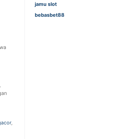
jamu slot
bebasbet88
hwa
.
gan
gacor
,