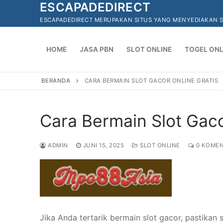
ESCAPADEDIRECT
Lompat
ke
ESCAPADEDIRECT MERUPAKAN SITUS YANG MENYEDIAKAN SU
konten
HOME
JASA PBN
SLOT ONLINE
TOGEL ONL
BERANDA
CARA BERMAIN SLOT GACOR ONLINE GRATIS
Cara Bermain Slot Gaco
ADMIN
JUNI 15, 2025
SLOT ONLINE
0 KOMEN
Jika Anda tertarik bermain slot gacor, pastikan s