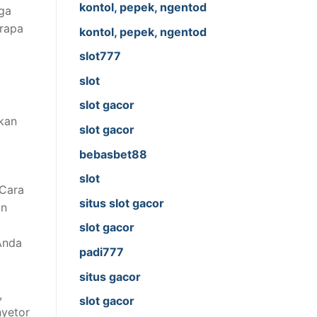
kontol, pepek, ngentod
ga
rapa
kontol, pepek, ngentod
slot777
slot
slot gacor
kan
slot gacor
bebasbet88
slot
 Cara
situs slot gacor
an
slot gacor
Anda
padi777
situs gacor
,
slot gacor
nyetor