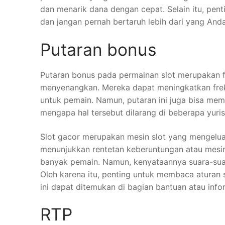
dan menarik dana dengan cepat. Selain itu, pen
dan jangan pernah bertaruh lebih dari yang An
Putaran bonus
Putaran bonus pada permainan slot merupakan f
menyenangkan. Mereka dapat meningkatkan frek
untuk pemain. Namun, putaran ini juga bisa me
mengapa hal tersebut dilarang di beberapa yurisdi
Slot gacor merupakan mesin slot yang mengeluar
menunjukkan rentetan keberuntungan atau mesin 
banyak pemain. Namun, kenyataannya suara-suara
Oleh karena itu, penting untuk membaca aturan 
ini dapat ditemukan di bagian bantuan atau info
RTP