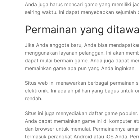
Anda juga harus mencari game yang memiliki ja
seiring waktu. Ini dapat menyebabkan sejumlah 
Permainan yang ditaw
Jika Anda anggota baru, Anda bisa mendapatkan
menggunakan layanan pelanggan. Ini akan mem
dapat mulai bermain game. Anda juga dapat men
memainkan game apa pun yang Anda inginkan.
Situs web ini menawarkan berbagai permainan sl
elektronik. Ini adalah pilihan yang bagus untuk
rendah.
Situs ini juga menyediakan daftar game populer.
Anda dapat memainkan game ini di komputer ata
dan browser untuk memulai. Permainannya aman
termasuk perangkat Android atau iOS Anda. Perm