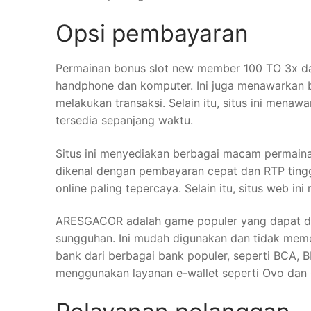
Opsi pembayaran
Permainan bonus slot new member 100 TO 3x dap
handphone dan komputer. Ini juga menawarkan
melakukan transaksi. Selain itu, situs ini men
tersedia sepanjang waktu.
Situs ini menyediakan berbagai macam permainan 
dikenal dengan pembayaran cepat dan RTP tinggi
online paling tepercaya. Selain itu, situs web 
ARESGACOR adalah game populer yang dapat dim
sungguhan. Ini mudah digunakan dan tidak meme
bank dari berbagai bank populer, seperti BCA, B
menggunakan layanan e-wallet seperti Ovo dan