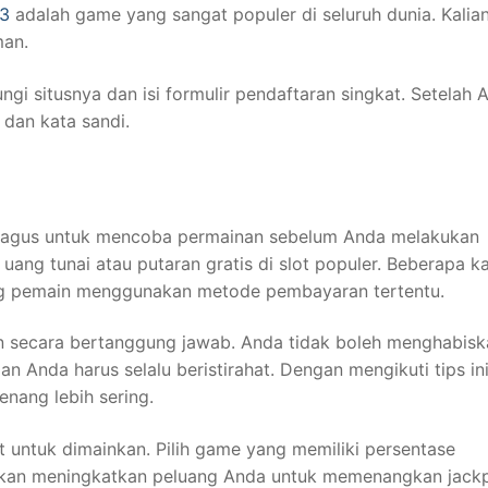
3
adalah game yang sangat populer di seluruh dunia. Kalian
man.
ungi situsnya dan isi formulir pendaftaran singkat. Setelah 
dan kata sandi.
 bagus untuk mencoba permainan sebelum Anda melakukan
uang tunai atau putaran gratis di slot populer. Beberapa k
g pemain menggunakan metode pembayaran tertentu.
n secara bertanggung jawab. Anda tidak boleh menghabisk
n Anda harus selalu beristirahat. Dengan mengikuti tips ini
nang lebih sering.
t untuk dimainkan. Pilih game yang memiliki persentase
 akan meningkatkan peluang Anda untuk memenangkan jackp