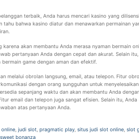
anggan terbaik, Anda harus mencari kasino yang dilisens
an tahu bahwa kasino diatur dan menawarkan permainan ya
iran.
ing karena akan membantu Anda merasa nyaman bermain onl
ab pertanyaan Anda dengan cepat dan akurat. Selain itu,
 bermain game dengan aman dan efektif.
melalui obrolan langsung, email, atau telepon. Fitur obr
rkomunikasi dengan orang sungguhan untuk menyelesaikan
i tersedia sepanjang waktu dan akan membantu Anda denga
tur email dan telepon juga sangat efisien. Selain itu, Anda
waban atas pertanyaan Anda.
 online
,
judi slot
,
pragmatic play
,
situs judi slot online
,
slot 
sweet bonanza