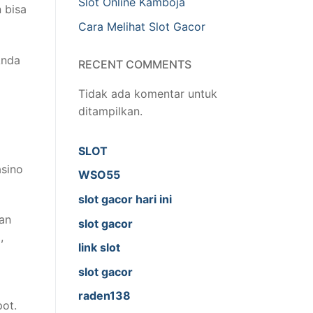
Slot Online Kamboja
 bisa
Cara Melihat Slot Gacor
Anda
RECENT COMMENTS
Tidak ada komentar untuk
ditampilkan.
SLOT
asino
WSO55
slot gacor hari ini
an
slot gacor
,
link slot
slot gacor
raden138
ot.