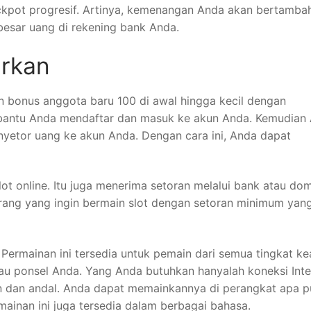
ckpot progresif. Artinya, kemenangan Anda akan bertamba
besar uang di rekening bank Anda.
arkan
 bonus anggota baru 100 di awal hingga kecil dengan
bantu Anda mendaftar dan masuk ke akun Anda. Kemudian
yetor uang ke akun Anda. Dengan cara ini, Anda dapat
ot online. Itu juga menerima setoran melalui bank atau do
 orang yang ingin bermain slot dengan setoran minimum yan
 Permainan ini tersedia untuk pemain dari semua tingkat kea
u ponsel Anda. Yang Anda butuhkan hanyalah koneksi Inte
 dan andal. Anda dapat memainkannya di perangkat apa p
ainan ini juga tersedia dalam berbagai bahasa.