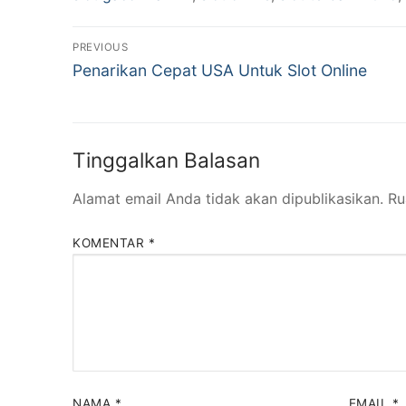
Navigasi
PREVIOUS
Previous
pos
Penarikan Cepat USA Untuk Slot Online
post:
Tinggalkan Balasan
Alamat email Anda tidak akan dipublikasikan.
Ru
KOMENTAR
*
NAMA
*
EMAIL
*