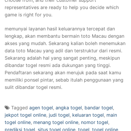
representatives are ready to help you decide which
game is right for you.
memunyai layanan hasil keluarannya tercepat dan
lengkap, akan membantu bermain toto Macau dengan
akses yang mudah. Sekarang kalian boleh menemukan
data toto Macau yang adil dan terstruktur dari resmi.
Sekarang adalah hal yang sangat penting, meskipun
dibandar togel resmi ada dukungan yang tinggi.
Pendaftaran sekarang akan merujuk pada saat kamu
memiliki ponsel pintar, sebab itulah penggunaan yang
sulit dibandar togel resmi.
Tagged
agen togel
,
angka togel
,
bandar togel
,
jekpot togel online
,
judi togel
,
keluaran togel
,
main
togel online
,
menang togel online
,
nomor togel
,
prediksi togel
,
situs togel online
,
togel
,
togel online
,