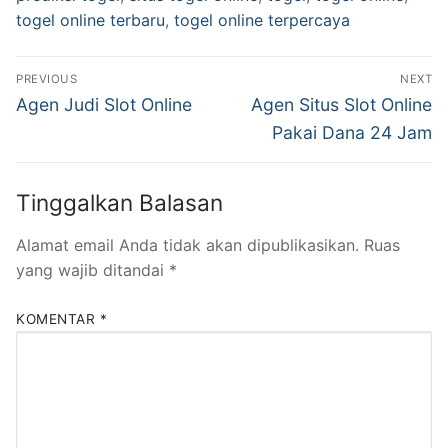
togel online terbaru
,
togel online terpercaya
Navigasi
PREVIOUS
NEXT
pos
Previous
Next
Agen Judi Slot Online
Agen Situs Slot Online
post:
post:
Pakai Dana 24 Jam
Tinggalkan Balasan
Alamat email Anda tidak akan dipublikasikan.
Ruas
yang wajib ditandai
*
KOMENTAR
*