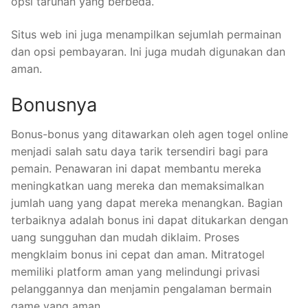
opsi taruhan yang berbeda.
Situs web ini juga menampilkan sejumlah permainan
dan opsi pembayaran. Ini juga mudah digunakan dan
aman.
Bonusnya
Bonus-bonus yang ditawarkan oleh agen togel online
menjadi salah satu daya tarik tersendiri bagi para
pemain. Penawaran ini dapat membantu mereka
meningkatkan uang mereka dan memaksimalkan
jumlah uang yang dapat mereka menangkan. Bagian
terbaiknya adalah bonus ini dapat ditukarkan dengan
uang sungguhan dan mudah diklaim. Proses
mengklaim bonus ini cepat dan aman. Mitratogel
memiliki platform aman yang melindungi privasi
pelanggannya dan menjamin pengalaman bermain
game yang aman.