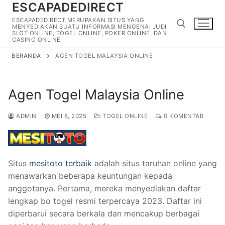
ESCAPADEDIRECT
Lompat
ke
ESCAPADEDIRECT MERUPAKAN SITUS YANG
MENYEDIAKAN SUATU INFORMASI MENGENAI JUDI
konten
SLOT ONLINE, TOGEL ONLINE, POKER ONLINE, DAN
CASINO ONLINE
BERANDA
AGEN TOGEL MALAYSIA ONLINE
Cari:
Agen Togel Malaysia Online
ADMIN
MEI 8, 2025
TOGEL ONLINE
0 KOMENTAR
Situs
mesitoto terbaik
adalah situs taruhan online yang
menawarkan beberapa keuntungan kepada
anggotanya. Pertama, mereka menyediakan daftar
lengkap bo togel resmi terpercaya 2023. Daftar ini
diperbarui secara berkala dan mencakup berbagai