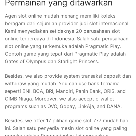
Permainan yang ditawarkan
Agen slot online mudah menang memiliki koleksi
beragam dari sejumlah provider judi slot internasional.
Kami menyediakan setidaknya 20 perusahaan slot
online terpercaya di Indonesia. Salah satu perusahaan
slot online yang terkemuka adalah Pragmatic Play.
Contoh game yang tepat dari Pragmatic Play adalah
Gates of Olympus dan Starlight Princess.
Besides, we also provide system transaksi deposit dan
withdraw yang mudah. You can use bank ternama
seperti BNI, BCA, BRI, Mandiri, Panin Bank, QRIS, and
CIMB Niaga. Moreover, we also accept e-wallet
programs such as OVO, Gopay, LinkAja, and DANA.
Besides, we offer 17 pilihan game slot 777 mudah hari
ini. Salah satu penyedia mesin slot online yang paling
populer adalah Pragmaticplay. Ini merupakan