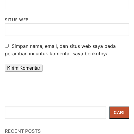
SITUS WEB
Simpan nama, email, dan situs web saya pada
peramban ini untuk komentar saya berikutnya.
Cari
CARI
RECENT POSTS