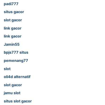
padi777
situs gacor
slot gacor
link gacor
link gacor
Jamin55
bpjs777 situs
pemenang77
slot
oli4d alternatif
slot gacor
jamu slot
situs slot gacor