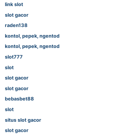
link slot
slot gacor
raden138
kontol, pepek, ngentod
kontol, pepek, ngentod
slot777
slot
slot gacor
slot gacor
bebasbet88
slot
situs slot gacor
slot gacor