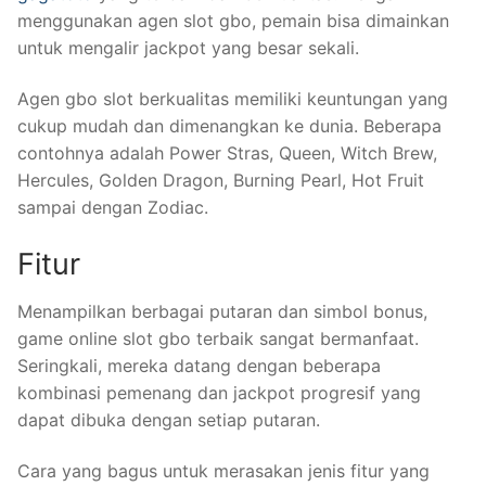
menggunakan agen slot gbo, pemain bisa dimainkan
untuk mengalir jackpot yang besar sekali.
Agen gbo slot berkualitas memiliki keuntungan yang
cukup mudah dan dimenangkan ke dunia. Beberapa
contohnya adalah Power Stras, Queen, Witch Brew,
Hercules, Golden Dragon, Burning Pearl, Hot Fruit
sampai dengan Zodiac.
Fitur
Menampilkan berbagai putaran dan simbol bonus,
game online slot gbo terbaik sangat bermanfaat.
Seringkali, mereka datang dengan beberapa
kombinasi pemenang dan jackpot progresif yang
dapat dibuka dengan setiap putaran.
Cara yang bagus untuk merasakan jenis fitur yang