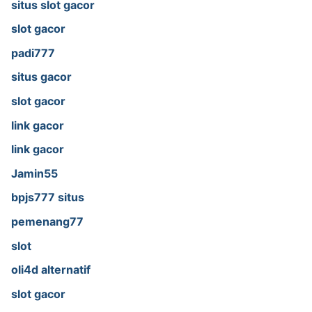
situs slot gacor
slot gacor
padi777
situs gacor
slot gacor
link gacor
link gacor
Jamin55
bpjs777 situs
pemenang77
slot
oli4d alternatif
slot gacor