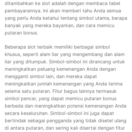
ditambahkan ke slot adalah dengan membaca tabel
pembayarannya. Ini akan memberi tahu Anda semua
yang perlu Anda ketahui tentang simbol utama, berapa
banyak yang mereka bayarkan, dan cara memicu
putaran bonus.
Beberapa slot terbaik memiliki berbagai simbol
khusus, seperti alam liar yang mengembang dan alam
liar yang ditumpuk. Simbol-simbol ini dirancang untuk
meningkatkan peluang kemenangan Anda dengan
mengganti simbol lain, dan mereka dapat
meningkatkan jumlah kemenangan yang Anda terima
selama satu putaran. Fitur bagus lainnya termasuk
simbol pencar, yang dapat memicu putaran bonus
berbeda dan meningkatkan potensi kemenangan Anda
secara keseluruhan. Simbol-simbol ini juga dapat
bertindak sebagai pengganda yang tidak disetel ulang
di antara putaran, dan sering kali disertai dengan fitur