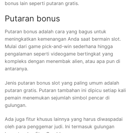
bonus lain seperti putaran gratis.
Putaran bonus
Putaran bonus adalah cara yang bagus untuk
meningkatkan kemenangan Anda saat bermain slot.
Mulai dari game pick-and-win sederhana hingga
pengalaman seperti videogame bertingkat yang
kompleks dengan menembak alien, atau apa pun di
antaranya.
Jenis putaran bonus slot yang paling umum adalah
putaran gratis. Putaran tambahan ini dipicu setiap kali
pemain menemukan sejumlah simbol pencar di
gulungan.
Ada juga fitur khusus lainnya yang harus diwaspadai
oleh para penggemar judi. Ini termasuk gulungan