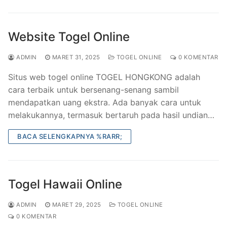
Website Togel Online
ADMIN
MARET 31, 2025
TOGEL ONLINE
0 KOMENTAR
Situs web togel online TOGEL HONGKONG adalah
cara terbaik untuk bersenang-senang sambil
mendapatkan uang ekstra. Ada banyak cara untuk
melakukannya, termasuk bertaruh pada hasil undian…
BACA SELENGKAPNYA %RARR;
Togel Hawaii Online
ADMIN
MARET 29, 2025
TOGEL ONLINE
0 KOMENTAR