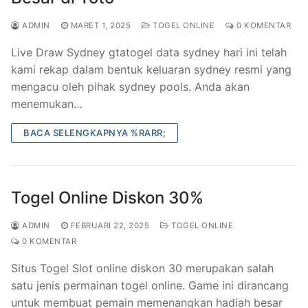
ADMIN
MARET 1, 2025
TOGEL ONLINE
0 KOMENTAR
Live Draw Sydney gtatogel data sydney hari ini telah
kami rekap dalam bentuk keluaran sydney resmi yang
mengacu oleh pihak sydney pools. Anda akan
menemukan…
BACA SELENGKAPNYA %RARR;
Togel Online Diskon 30%
ADMIN
FEBRUARI 22, 2025
TOGEL ONLINE
0 KOMENTAR
Situs Togel Slot online diskon 30 merupakan salah
satu jenis permainan togel online. Game ini dirancang
untuk membuat pemain memenangkan hadiah besar