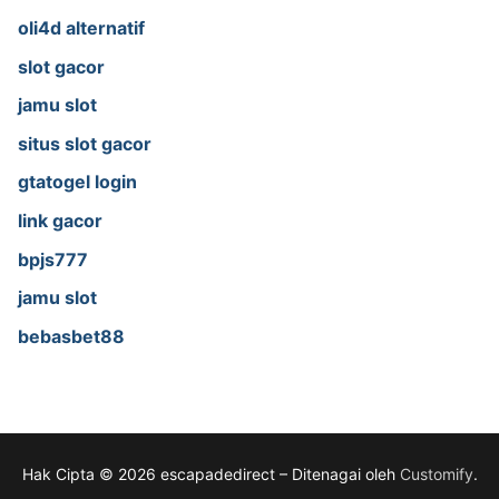
oli4d alternatif
slot gacor
jamu slot
situs slot gacor
gtatogel login
link gacor
bpjs777
jamu slot
bebasbet88
Hak Cipta © 2026 escapadedirect – Ditenagai oleh
Customify
.