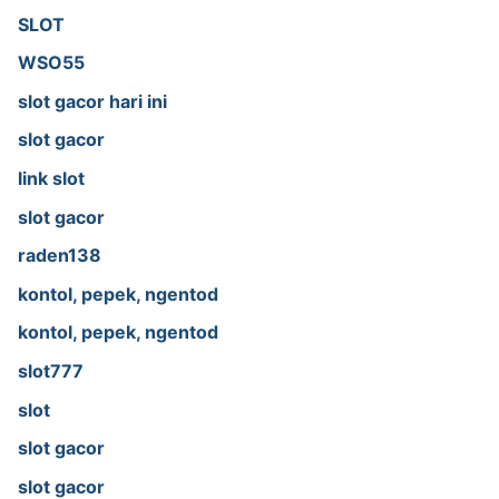
SLOT
WSO55
slot gacor hari ini
slot gacor
link slot
slot gacor
raden138
kontol, pepek, ngentod
kontol, pepek, ngentod
slot777
slot
slot gacor
slot gacor