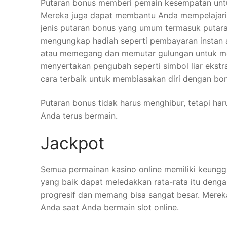
Putaran bonus memberi pemain kesempatan untu
Mereka juga dapat membantu Anda mempelajari a
jenis putaran bonus yang umum termasuk putara
mengungkap hadiah seperti pembayaran instan a
atau memegang dan memutar gulungan untuk m
menyertakan pengubah seperti simbol liar ekstr
cara terbaik untuk membiasakan diri dengan bonu
Putaran bonus tidak harus menghibur, tetapi 
Anda terus bermain.
Jackpot
Semua permainan kasino online memiliki keung
yang baik dapat meledakkan rata-rata itu denga
progresif dan memang bisa sangat besar. Mere
Anda saat Anda bermain slot online.