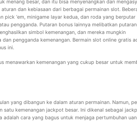
k menang besar, dan itu bisa menyenangkan dan mengasy
turan dan kebiasaan dari berbagai permainan slot. Beber
n pick ‘em, minigame layar kedua, dan roda yang berputar
tau pengganda. Putaran bonus lainnya melibatkan putaran 
enghasilkan simbol kemenangan, dan mereka mungkin
a dan pengganda kemenangan. Bermain slot online gratis a
s ini.
harus menawarkan kemenangan yang cukup besar untuk mem
gulan yang dibangun ke dalam aturan permainan. Namun, p
n satu kemenangan jackpot besar. Ini dikenal sebagai jack
ka adalah cara yang bagus untuk menjaga pertumbuhan ua