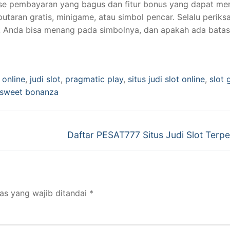
tase pembayaran yang bagus dan fitur bonus yang dapat me
aran gratis, minigame, atau simbol pencar. Selalu periksa
k Anda bisa menang pada simbolnya, dan apakah ada bata
 online
,
judi slot
,
pragmatic play
,
situs judi slot online
,
slot 
sweet bonanza
Next
Daftar PESAT777 Situs Judi Slot Terp
post:
as yang wajib ditandai
*