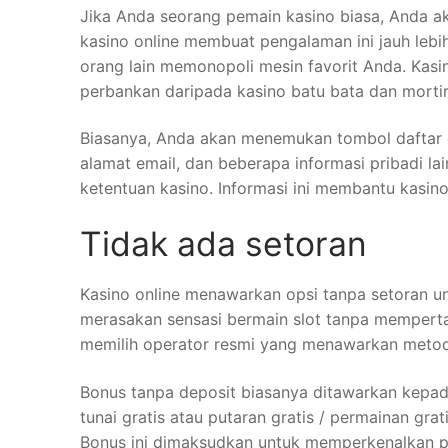
Jika Anda seorang pemain kasino biasa, Anda ak
kasino online membuat pengalaman ini jauh leb
orang lain memonopoli mesin favorit Anda. Kasi
perbankan daripada kasino batu bata dan mortir
Biasanya, Anda akan menemukan tombol daftar d
alamat email, dan beberapa informasi pribadi la
ketentuan kasino. Informasi ini membantu kasin
Tidak ada setoran
Kasino online menawarkan opsi tanpa setoran u
merasakan sensasi bermain slot tanpa mempert
memilih operator resmi yang menawarkan meto
Bonus tanpa deposit biasanya ditawarkan kepa
tunai gratis atau putaran gratis / permainan gra
Bonus ini dimaksudkan untuk memperkenalkan p