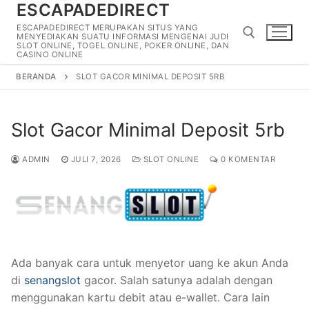
ESCAPADEDIRECT
Lompat
ke
ESCAPADEDIRECT MERUPAKAN SITUS YANG
MENYEDIAKAN SUATU INFORMASI MENGENAI JUDI
konten
SLOT ONLINE, TOGEL ONLINE, POKER ONLINE, DAN
CASINO ONLINE
BERANDA
SLOT GACOR MINIMAL DEPOSIT 5RB
Cari:
Slot Gacor Minimal Deposit 5rb
ADMIN
JULI 7, 2026
SLOT ONLINE
0 KOMENTAR
Ada banyak cara untuk menyetor uang ke akun Anda
di
senangslot
gacor. Salah satunya adalah dengan
menggunakan kartu debit atau e-wallet. Cara lain