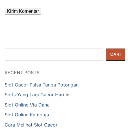
Cari
CARI
RECENT POSTS
Slot Gacor Pulsa Tanpa Potongan
Slots Yang Lagi Gacor Hari Ini
Slot Online Via Dana
Slot Online Kamboja
Cara Melihat Slot Gacor