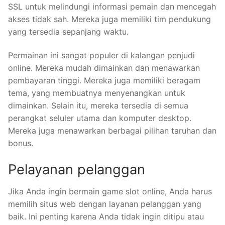
SSL untuk melindungi informasi pemain dan mencegah
akses tidak sah. Mereka juga memiliki tim pendukung
yang tersedia sepanjang waktu.
Permainan ini sangat populer di kalangan penjudi
online. Mereka mudah dimainkan dan menawarkan
pembayaran tinggi. Mereka juga memiliki beragam
tema, yang membuatnya menyenangkan untuk
dimainkan. Selain itu, mereka tersedia di semua
perangkat seluler utama dan komputer desktop.
Mereka juga menawarkan berbagai pilihan taruhan dan
bonus.
Pelayanan pelanggan
Jika Anda ingin bermain game slot online, Anda harus
memilih situs web dengan layanan pelanggan yang
baik. Ini penting karena Anda tidak ingin ditipu atau