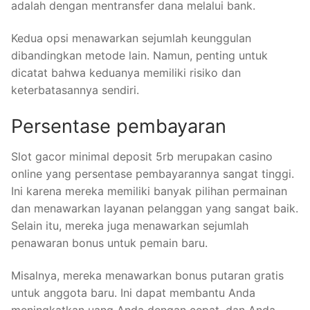
adalah dengan mentransfer dana melalui bank.
Kedua opsi menawarkan sejumlah keunggulan
dibandingkan metode lain. Namun, penting untuk
dicatat bahwa keduanya memiliki risiko dan
keterbatasannya sendiri.
Persentase pembayaran
Slot gacor minimal deposit 5rb merupakan casino
online yang persentase pembayarannya sangat tinggi.
Ini karena mereka memiliki banyak pilihan permainan
dan menawarkan layanan pelanggan yang sangat baik.
Selain itu, mereka juga menawarkan sejumlah
penawaran bonus untuk pemain baru.
Misalnya, mereka menawarkan bonus putaran gratis
untuk anggota baru. Ini dapat membantu Anda