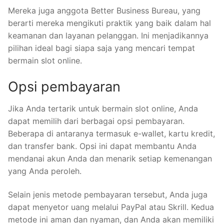
Mereka juga anggota Better Business Bureau, yang
berarti mereka mengikuti praktik yang baik dalam hal
keamanan dan layanan pelanggan. Ini menjadikannya
pilihan ideal bagi siapa saja yang mencari tempat
bermain slot online.
Opsi pembayaran
Jika Anda tertarik untuk bermain slot online, Anda
dapat memilih dari berbagai opsi pembayaran.
Beberapa di antaranya termasuk e-wallet, kartu kredit,
dan transfer bank. Opsi ini dapat membantu Anda
mendanai akun Anda dan menarik setiap kemenangan
yang Anda peroleh.
Selain jenis metode pembayaran tersebut, Anda juga
dapat menyetor uang melalui PayPal atau Skrill. Kedua
metode ini aman dan nyaman, dan Anda akan memiliki