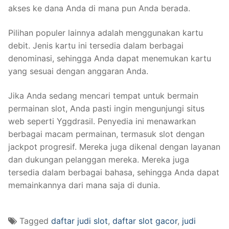
akses ke dana Anda di mana pun Anda berada.
Pilihan populer lainnya adalah menggunakan kartu
debit. Jenis kartu ini tersedia dalam berbagai
denominasi, sehingga Anda dapat menemukan kartu
yang sesuai dengan anggaran Anda.
Jika Anda sedang mencari tempat untuk bermain
permainan slot, Anda pasti ingin mengunjungi situs
web seperti Yggdrasil. Penyedia ini menawarkan
berbagai macam permainan, termasuk slot dengan
jackpot progresif. Mereka juga dikenal dengan layanan
dan dukungan pelanggan mereka. Mereka juga
tersedia dalam berbagai bahasa, sehingga Anda dapat
memainkannya dari mana saja di dunia.
Tagged
daftar judi slot
,
daftar slot gacor
,
judi