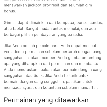
menawarkan jackpot progresif dan sejumlah gim
bonus.
Gim ini dapat dimainkan dari komputer, ponsel cerdas,
atau tablet. Sangat mudah untuk memulai, dan ada
berbagai pilihan pembayaran yang tersedia.
Jika Anda adalah pemain baru, Anda dapat mencoba
versi demo permainan sebelum bertaruh dengan uang
sungguhan. Ini akan memberi Anda gambaran tentang
apa yang diharapkan dari permainan dan membantu
Anda memutuskan apakah akan bermain dengan uang
sungguhan atau tidak. Jika Anda tertarik untuk
bermain dengan uang sungguhan, pastikan untuk
membaca syarat dan ketentuan sebelum mendaftar.
Permainan yang ditawarkan