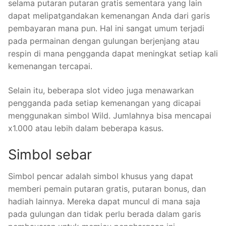
selama putaran putaran gratis sementara yang lain
dapat melipatgandakan kemenangan Anda dari garis
pembayaran mana pun. Hal ini sangat umum terjadi
pada permainan dengan gulungan berjenjang atau
respin di mana pengganda dapat meningkat setiap kali
kemenangan tercapai.
Selain itu, beberapa slot video juga menawarkan
pengganda pada setiap kemenangan yang dicapai
menggunakan simbol Wild. Jumlahnya bisa mencapai
x1.000 atau lebih dalam beberapa kasus.
Simbol sebar
Simbol pencar adalah simbol khusus yang dapat
memberi pemain putaran gratis, putaran bonus, dan
hadiah lainnya. Mereka dapat muncul di mana saja
pada gulungan dan tidak perlu berada dalam garis