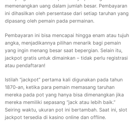
memenangkan uang dalam jumlah besar. Pembayaran
ini dihasilkan oleh persentase dari setiap taruhan yang
dipasang oleh pemain pada permainan.
Pembayaran ini bisa mencapai hingga enam atau tujuh
angka, menjadikannya pilihan menarik bagi pemain
yang ingin menang besar saat bepergian. Selain itu,
jackpot gratis untuk dimainkan – tidak perlu registrasi
atau pendaftaran!
Istilah “jackpot” pertama kali digunakan pada tahun
1870-an, ketika para pemain memasang taruhan
mereka pada pot yang hanya bisa dimenangkan jika
mereka memiliki sepasang “jack atau lebih baik.”
Seiring waktu, ukuran pot ini bertambah. Saat ini, slot
jackpot tersedia di kasino online dan offline.