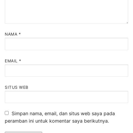
NAMA
*
EMAIL
*
SITUS WEB
Simpan nama, email, dan situs web saya pada
peramban ini untuk komentar saya berikutnya.