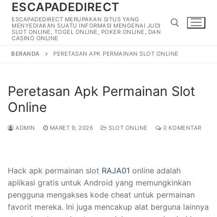
ESCAPADEDIRECT
Lompat
ke
ESCAPADEDIRECT MERUPAKAN SITUS YANG
MENYEDIAKAN SUATU INFORMASI MENGENAI JUDI
konten
SLOT ONLINE, TOGEL ONLINE, POKER ONLINE, DAN
CASINO ONLINE
BERANDA
PERETASAN APK PERMAINAN SLOT ONLINE
Cari:
Peretasan Apk Permainan Slot
Online
ADMIN
MARET 9, 2026
SLOT ONLINE
0 KOMENTAR
Hack apk permainan slot
RAJA01
online adalah
aplikasi gratis untuk Android yang memungkinkan
pengguna mengakses kode cheat untuk permainan
favorit mereka. Ini juga mencakup alat berguna lainnya