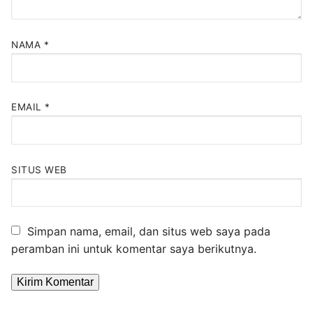
NAMA
*
EMAIL
*
SITUS WEB
Simpan nama, email, dan situs web saya pada
peramban ini untuk komentar saya berikutnya.