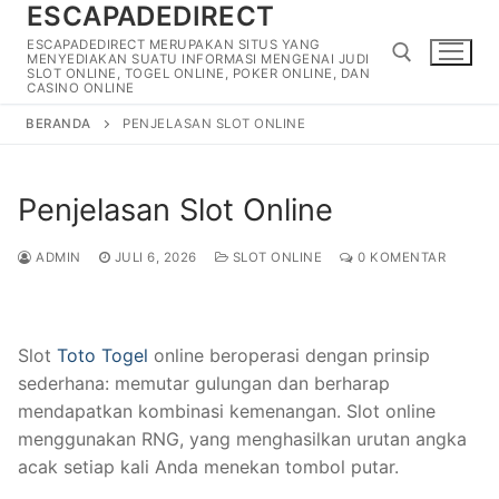
ESCAPADEDIRECT
Lompat
ke
ESCAPADEDIRECT MERUPAKAN SITUS YANG
MENYEDIAKAN SUATU INFORMASI MENGENAI JUDI
konten
SLOT ONLINE, TOGEL ONLINE, POKER ONLINE, DAN
CASINO ONLINE
BERANDA
PENJELASAN SLOT ONLINE
Cari:
Penjelasan Slot Online
ADMIN
JULI 6, 2026
SLOT ONLINE
0 KOMENTAR
Slot
Toto Togel
online beroperasi dengan prinsip
sederhana: memutar gulungan dan berharap
mendapatkan kombinasi kemenangan. Slot online
menggunakan RNG, yang menghasilkan urutan angka
acak setiap kali Anda menekan tombol putar.