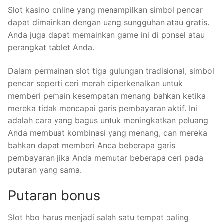
Slot kasino online yang menampilkan simbol pencar
dapat dimainkan dengan uang sungguhan atau gratis.
Anda juga dapat memainkan game ini di ponsel atau
perangkat tablet Anda.
Dalam permainan slot tiga gulungan tradisional, simbol
pencar seperti ceri merah diperkenalkan untuk
memberi pemain kesempatan menang bahkan ketika
mereka tidak mencapai garis pembayaran aktif. Ini
adalah cara yang bagus untuk meningkatkan peluang
Anda membuat kombinasi yang menang, dan mereka
bahkan dapat memberi Anda beberapa garis
pembayaran jika Anda memutar beberapa ceri pada
putaran yang sama.
Putaran bonus
Slot hbo harus menjadi salah satu tempat paling