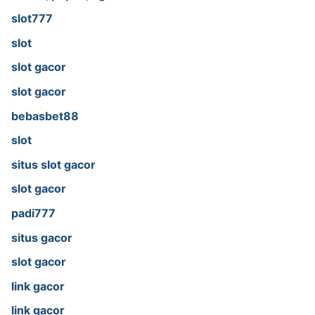
slot777
slot
slot gacor
slot gacor
bebasbet88
slot
situs slot gacor
slot gacor
padi777
situs gacor
slot gacor
link gacor
link gacor