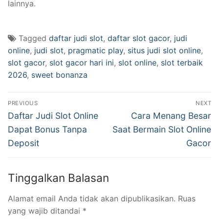
lainnya.
Tagged
daftar judi slot
,
daftar slot gacor
,
judi
online
,
judi slot
,
pragmatic play
,
situs judi slot online
,
slot gacor
,
slot gacor hari ini
,
slot online
,
slot terbaik
2026
,
sweet bonanza
Navigasi
PREVIOUS
NEXT
pos
Previous
Next
Daftar Judi Slot Online
Cara Menang Besar
post:
post:
Dapat Bonus Tanpa
Saat Bermain Slot Online
Deposit
Gacor
Tinggalkan Balasan
Alamat email Anda tidak akan dipublikasikan.
Ruas
yang wajib ditandai
*