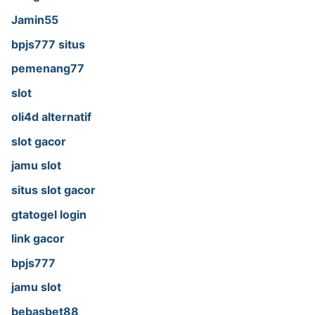
Jamin55
bpjs777 situs
pemenang77
slot
oli4d alternatif
slot gacor
jamu slot
situs slot gacor
gtatogel login
link gacor
bpjs777
jamu slot
bebasbet88