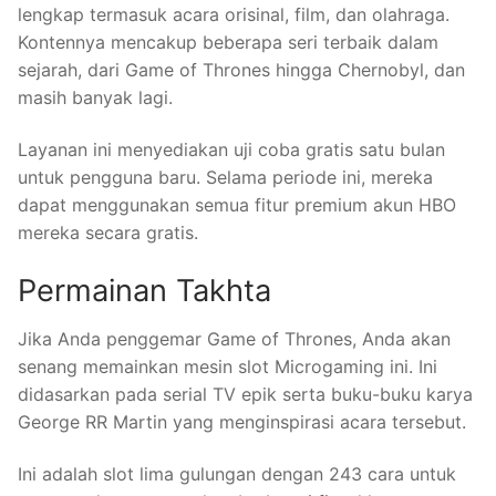
lengkap termasuk acara orisinal, film, dan olahraga.
Kontennya mencakup beberapa seri terbaik dalam
sejarah, dari Game of Thrones hingga Chernobyl, dan
masih banyak lagi.
Layanan ini menyediakan uji coba gratis satu bulan
untuk pengguna baru. Selama periode ini, mereka
dapat menggunakan semua fitur premium akun HBO
mereka secara gratis.
Permainan Takhta
Jika Anda penggemar Game of Thrones, Anda akan
senang memainkan mesin slot Microgaming ini. Ini
didasarkan pada serial TV epik serta buku-buku karya
George RR Martin yang menginspirasi acara tersebut.
Ini adalah slot lima gulungan dengan 243 cara untuk