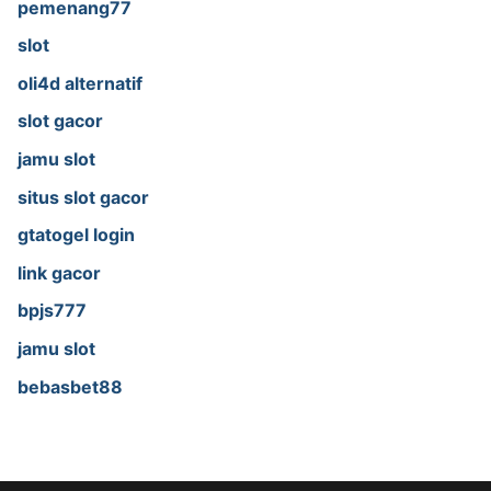
pemenang77
slot
oli4d alternatif
slot gacor
jamu slot
situs slot gacor
gtatogel login
link gacor
bpjs777
jamu slot
bebasbet88