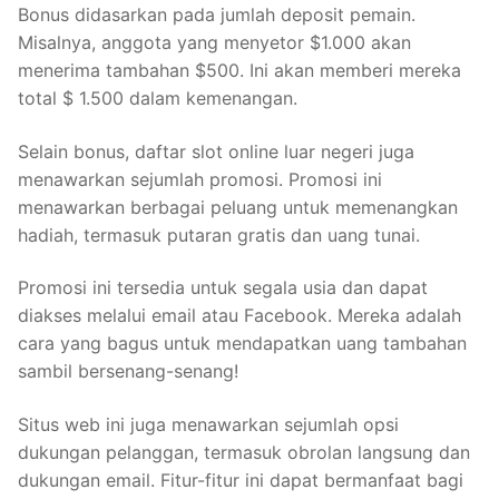
Bonus didasarkan pada jumlah deposit pemain.
Misalnya, anggota yang menyetor $1.000 akan
menerima tambahan $500. Ini akan memberi mereka
total $ 1.500 dalam kemenangan.
Selain bonus, daftar slot online luar negeri juga
menawarkan sejumlah promosi. Promosi ini
menawarkan berbagai peluang untuk memenangkan
hadiah, termasuk putaran gratis dan uang tunai.
Promosi ini tersedia untuk segala usia dan dapat
diakses melalui email atau Facebook. Mereka adalah
cara yang bagus untuk mendapatkan uang tambahan
sambil bersenang-senang!
Situs web ini juga menawarkan sejumlah opsi
dukungan pelanggan, termasuk obrolan langsung dan
dukungan email. Fitur-fitur ini dapat bermanfaat bagi