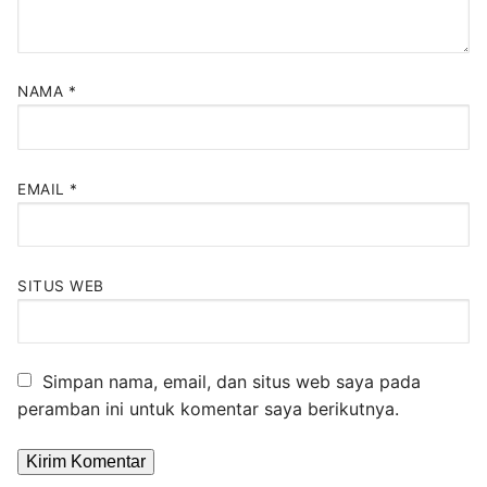
NAMA
*
EMAIL
*
SITUS WEB
Simpan nama, email, dan situs web saya pada
peramban ini untuk komentar saya berikutnya.