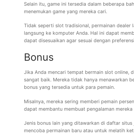
Selain itu, game ini tersedia dalam beberapa b
menemukan game yang mereka cari.
Tidak seperti slot tradisional, permainan deale
langsung ke komputer Anda. Hal ini dapat membua
dapat disesuaikan agar sesuai dengan preferens
Bonus
Jika Anda mencari tempat bermain slot online, da
sangat baik. Mereka tidak hanya menawarkan be
bonus yang tersedia untuk para pemain.
Misalnya, mereka sering memberi pemain persen
dapat membantu membuat pengalaman mereka 
Jenis bonus lain yang ditawarkan di daftar situs 
mencoba permainan baru atau untuk melatih ke