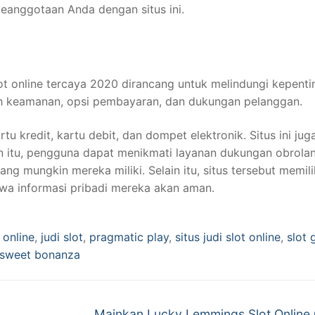
eanggotaan Anda dengan situs ini.
slot online tercaya 2020 dirancang untuk melindungi kepent
ah keamanan, opsi pembayaran, dan dukungan pelanggan.
tu kredit, kartu debit, dan dompet elektronik. Situs ini jug
n itu, pengguna dapat menikmati layanan dukungan obrola
 mungkin mereka miliki. Selain itu, situs tersebut memili
hwa informasi pribadi mereka akan aman.
 online
,
judi slot
,
pragmatic play
,
situs judi slot online
,
slot 
sweet bonanza
Next
Mainkan Lucky Lemmings Slot Online 