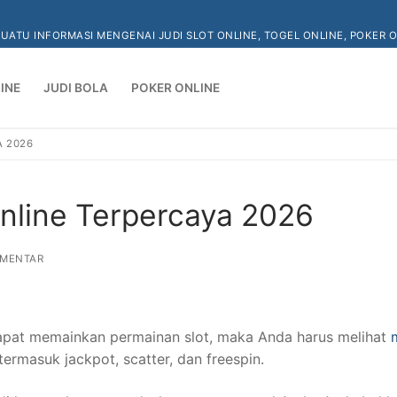
ATU INFORMASI MENGENAI JUDI SLOT ONLINE, TOGEL ONLINE, POKER O
INE
JUDI BOLA
POKER ONLINE
A 2026
Cari:
 Online Terpercaya 2026
MENTAR
apat memainkan permainan slot, maka Anda harus melihat
ermasuk jackpot, scatter, dan freespin.