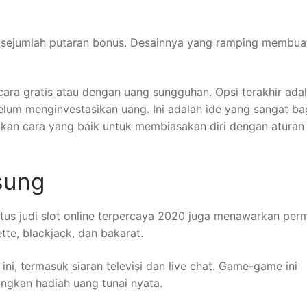
n sejumlah putaran bonus. Desainnya yang ramping membua
cara gratis atau dengan uang sungguhan. Opsi terakhir ada
um menginvestasikan uang. Ini adalah ide yang sangat ba
akan cara yang baik untuk membiasakan diri dengan aturan
sung
 situs judi slot online terpercaya 2020 juga menawarkan per
tte, blackjack, dan bakarat.
i, termasuk siaran televisi dan live chat. Game-game ini
kan hadiah uang tunai nyata.