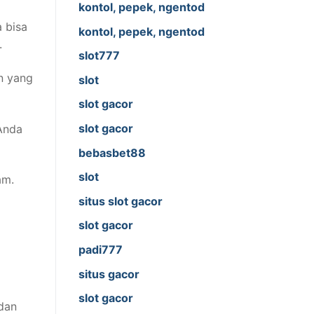
kontol, pepek, ngentod
 bisa
kontol, pepek, ngentod
.
slot777
an yang
slot
slot gacor
slot gacor
 Anda
bebasbet88
slot
am.
situs slot gacor
slot gacor
padi777
situs gacor
slot gacor
 dan