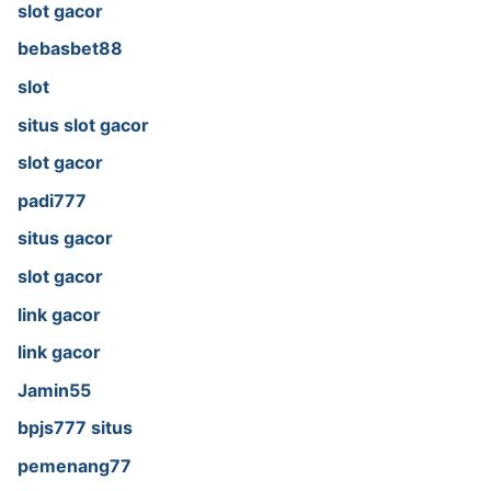
slot gacor
bebasbet88
slot
situs slot gacor
slot gacor
padi777
situs gacor
slot gacor
link gacor
link gacor
Jamin55
bpjs777 situs
pemenang77