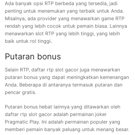
Ada banyak opsi RTP berbeda yang tersedia, jadi
penting untuk menemukan yang terbaik untuk Anda.
Misalnya, ada provider yang menawarkan game RTP
rendah yang lebih cocok untuk pemain biasa. Lainnya
menawarkan slot RTP yang lebih tinggi, yang lebih
baik untuk rol tinggi.
Putaran bonus
Selain RTP, daftar rtp slot gacor juga menawarkan
putaran bonus yang dapat meningkatkan kemenangan
Anda. Beberapa di antaranya termasuk putaran dan
pencar gratis.
Putaran bonus hebat lainnya yang ditawarkan oleh
daftar rtp slot gacor adalah permainan joker
Pragmatic Play. Ini adalah permainan populer yang
memberi pemain banyak peluang untuk menang besar.