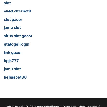
slot
oli4d alternatif
slot gacor
jamu slot
situs slot gacor
gtatogel login
link gacor
bpjs777
jamu slot
bebasbet88
Hak Cipta © 2026 escapadedirect – Ditenagai oleh
Customify
.