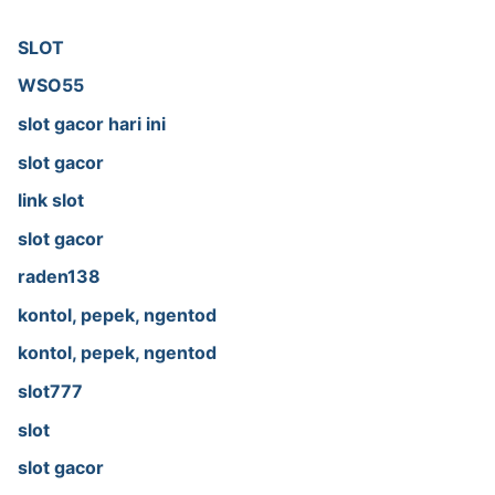
SLOT
WSO55
slot gacor hari ini
slot gacor
link slot
slot gacor
raden138
kontol, pepek, ngentod
kontol, pepek, ngentod
slot777
slot
slot gacor