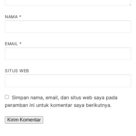
NAMA
*
EMAIL
*
SITUS WEB
Simpan nama, email, dan situs web saya pada
peramban ini untuk komentar saya berikutnya.