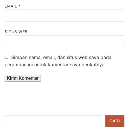
EMAIL
*
SITUS WEB
Simpan nama, email, dan situs web saya pada
peramban ini untuk komentar saya berikutnya.
Cari
CARI