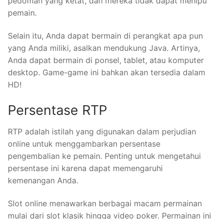
pedoman yang ketat, dan mereka tidak dapat menipu
pemain.
Selain itu, Anda dapat bermain di perangkat apa pun
yang Anda miliki, asalkan mendukung Java. Artinya,
Anda dapat bermain di ponsel, tablet, atau komputer
desktop. Game-game ini bahkan akan tersedia dalam
HD!
Persentase RTP
RTP adalah istilah yang digunakan dalam perjudian
online untuk menggambarkan persentase
pengembalian ke pemain. Penting untuk mengetahui
persentase ini karena dapat memengaruhi
kemenangan Anda.
Slot online menawarkan berbagai macam permainan
mulai dari slot klasik hingga video poker. Permainan ini