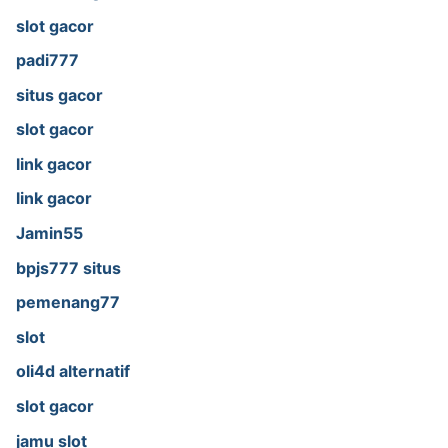
slot gacor
padi777
situs gacor
slot gacor
link gacor
link gacor
Jamin55
bpjs777 situs
pemenang77
slot
oli4d alternatif
slot gacor
jamu slot