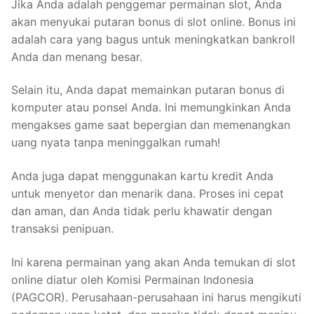
Jika Anda adalah penggemar permainan slot, Anda
akan menyukai putaran bonus di slot online. Bonus ini
adalah cara yang bagus untuk meningkatkan bankroll
Anda dan menang besar.
Selain itu, Anda dapat memainkan putaran bonus di
komputer atau ponsel Anda. Ini memungkinkan Anda
mengakses game saat bepergian dan memenangkan
uang nyata tanpa meninggalkan rumah!
Anda juga dapat menggunakan kartu kredit Anda
untuk menyetor dan menarik dana. Proses ini cepat
dan aman, dan Anda tidak perlu khawatir dengan
transaksi penipuan.
Ini karena permainan yang akan Anda temukan di slot
online diatur oleh Komisi Permainan Indonesia
(PAGCOR). Perusahaan-perusahaan ini harus mengikuti