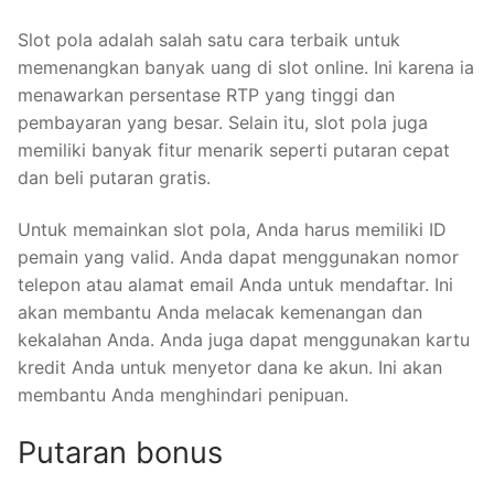
Slot pola adalah salah satu cara terbaik untuk
memenangkan banyak uang di slot online. Ini karena ia
menawarkan persentase RTP yang tinggi dan
pembayaran yang besar. Selain itu, slot pola juga
memiliki banyak fitur menarik seperti putaran cepat
dan beli putaran gratis.
Untuk memainkan slot pola, Anda harus memiliki ID
pemain yang valid. Anda dapat menggunakan nomor
telepon atau alamat email Anda untuk mendaftar. Ini
akan membantu Anda melacak kemenangan dan
kekalahan Anda. Anda juga dapat menggunakan kartu
kredit Anda untuk menyetor dana ke akun. Ini akan
membantu Anda menghindari penipuan.
Putaran bonus