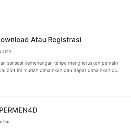
Download Atau Registrasi
ENTAR
ikan sensasi kemenangan tanpa mengharuskan pemain
a. Slot ini mudah dimainkan dan dapat dimainkan di…
no PERMEN4D
NTAR