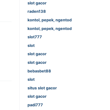
slot gacor
raden138
kontol, pepek, ngentod
kontol, pepek, ngentod
slot777
slot
slot gacor
slot gacor
bebasbet88
slot
situs slot gacor
slot gacor
padi777