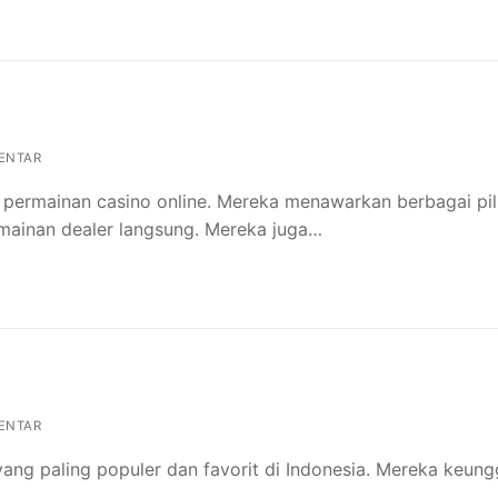
ENTAR
 permainan casino online. Mereka menawarkan berbagai pil
mainan dealer langsung. Mereka juga…
ENTAR
 yang paling populer dan favorit di Indonesia. Mereka keung