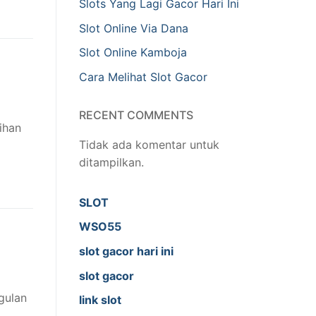
Slots Yang Lagi Gacor Hari Ini
Slot Online Via Dana
Slot Online Kamboja
Cara Melihat Slot Gacor
RECENT COMMENTS
ihan
Tidak ada komentar untuk
ditampilkan.
SLOT
WSO55
slot gacor hari ini
slot gacor
gulan
link slot