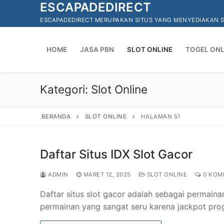
ESCAPADEDIRECT
Lompat
ke
ESCAPADEDIRECT MERUPAKAN SITUS YANG MENYEDIAKAN SU
konten
HOME
JASA PBN
SLOT ONLINE
TOGEL ONL
Kategori:
Slot Online
BERANDA
SLOT ONLINE
HALAMAN 51
Daftar Situs IDX Slot Gacor
ADMIN
MARET 12, 2025
SLOT ONLINE
0 KOM
Daftar situs slot gacor adalah sebagai permain
permainan yang sangat seru karena jackpot progr