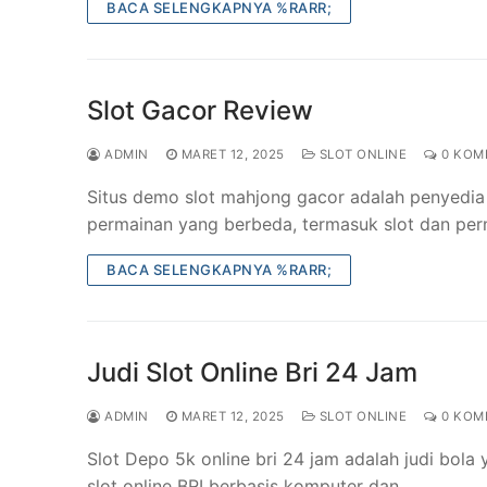
BACA SELENGKAPNYA %RARR;
Slot Gacor Review
ADMIN
MARET 12, 2025
SLOT ONLINE
0 KOM
Situs demo slot mahjong gacor adalah penyedia
permainan yang berbeda, termasuk slot dan per
BACA SELENGKAPNYA %RARR;
Judi Slot Online Bri 24 Jam
ADMIN
MARET 12, 2025
SLOT ONLINE
0 KOM
Slot Depo 5k online bri 24 jam adalah judi bola
slot online BRI berbasis komputer dan…