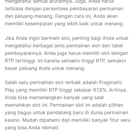
mengetahui semua aturannya. Juga, Anda harus
terbiasa dengan persentase pembayaran permainan
dan peluang menang. Dengan cara ini, Anda akan
memiliki kesempatan yang lebih baik untuk menang.
Jika Anda ingin bermain slot, penting bagi Anda untuk
mengetahui berbagai jenis permainan slot dan tabel
pembayarannya. Anda juga harus memilih slot dengan
RTP tertinggi. Ini karena semakin tinggi RTP, semakin
besar peluang Anda untuk menang.
Salah satu permainan slot terbaik adalah Pragmatic
Play yang memiliki RTP tinggi sebesar 97,8%. Artinya,
Anda bisa memenangkan banyak uang saat
memainkan slot ini. Permainan slot ini adalah pilihan
yang bagus untuk pendatang baru di dunia permainan
kasino. Mudah dipahami dan memiliki banyak fitur seru
yang bisa Anda nikmati.