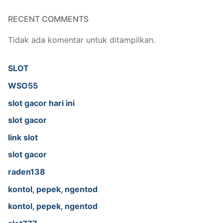
RECENT COMMENTS
Tidak ada komentar untuk ditampilkan.
SLOT
WSO55
slot gacor hari ini
slot gacor
link slot
slot gacor
raden138
kontol, pepek, ngentod
kontol, pepek, ngentod