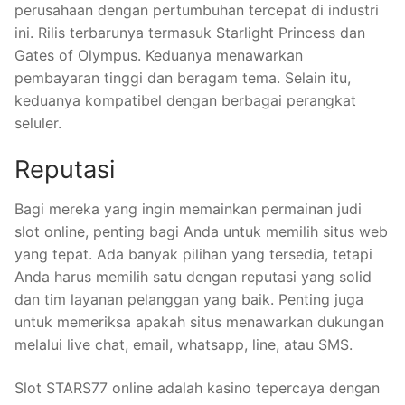
perusahaan dengan pertumbuhan tercepat di industri
ini. Rilis terbarunya termasuk Starlight Princess dan
Gates of Olympus. Keduanya menawarkan
pembayaran tinggi dan beragam tema. Selain itu,
keduanya kompatibel dengan berbagai perangkat
seluler.
Reputasi
Bagi mereka yang ingin memainkan permainan judi
slot online, penting bagi Anda untuk memilih situs web
yang tepat. Ada banyak pilihan yang tersedia, tetapi
Anda harus memilih satu dengan reputasi yang solid
dan tim layanan pelanggan yang baik. Penting juga
untuk memeriksa apakah situs menawarkan dukungan
melalui live chat, email, whatsapp, line, atau SMS.
Slot STARS77 online adalah kasino tepercaya dengan