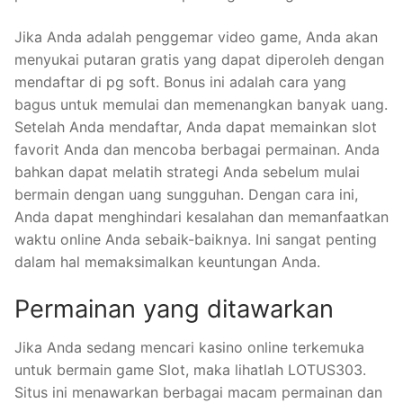
Jika Anda adalah penggemar video game, Anda akan
menyukai putaran gratis yang dapat diperoleh dengan
mendaftar di pg soft. Bonus ini adalah cara yang
bagus untuk memulai dan memenangkan banyak uang.
Setelah Anda mendaftar, Anda dapat memainkan slot
favorit Anda dan mencoba berbagai permainan. Anda
bahkan dapat melatih strategi Anda sebelum mulai
bermain dengan uang sungguhan. Dengan cara ini,
Anda dapat menghindari kesalahan dan memanfaatkan
waktu online Anda sebaik-baiknya. Ini sangat penting
dalam hal memaksimalkan keuntungan Anda.
Permainan yang ditawarkan
Jika Anda sedang mencari kasino online terkemuka
untuk bermain game Slot, maka lihatlah LOTUS303.
Situs ini menawarkan berbagai macam permainan dan