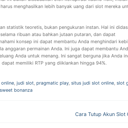
 harus menghasilkan lebih banyak uang dari slot mereka un
 statistik teoretis, bukan pengukuran instan. Hal ini dida
selama ribuan atau bahkan jutaan putaran, dan dapat
ahami konsep ini dapat membantu Anda menghindari keb
ola anggaran permainan Anda. Ini juga dapat membantu An
uang Anda untuk menang. Ini sangat berguna jika Anda in
ni dapat memiliki RTP yang diiklankan hingga 94%.
 online
,
judi slot
,
pragmatic play
,
situs judi slot online
,
slot 
sweet bonanza
Next
Cara Tutup Akun Slot 
post: