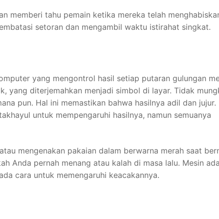
bkan memberi tahu pemain ketika mereka telah menghabiska
mbatasi setoran dan mengambil waktu istirahat singkat.
mputer yang mengontrol hasil setiap putaran gulungan me
tik, yang diterjemahkan menjadi simbol di layar. Tidak mung
ana pun. Hal ini memastikan bahwa hasilnya adil dan jujur.
akhayul untuk mempengaruhi hasilnya, namun semuanya
i atau mengenakan pakaian dalam berwarna merah saat ber
akah Anda pernah menang atau kalah di masa lalu. Mesin ad
 ada cara untuk memengaruhi keacakannya.