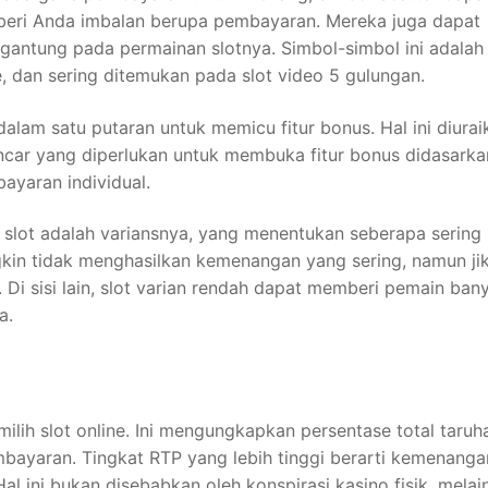
eri Anda imbalan berupa pembayaran. Mereka juga dapat
gantung pada permainan slotnya. Simbol-simbol ini adalah
e, dan sering ditemukan pada slot video 5 gulungan.
alam satu putaran untuk memicu fitur bonus. Hal ini diurai
ncar yang diperlukan untuk membuka fitur bonus didasarka
bayaran individual.
n slot adalah variansnya, yang menentukan seberapa sering
gkin tidak menghasilkan kemenangan yang sering, namun ji
i sisi lain, slot varian rendah dapat memberi pemain ban
a.
milih slot online. Ini mengungkapkan persentase total taruh
ayaran. Tingkat RTP yang lebih tinggi berarti kemenanga
Hal ini bukan disebabkan oleh konspirasi kasino fisik, melai