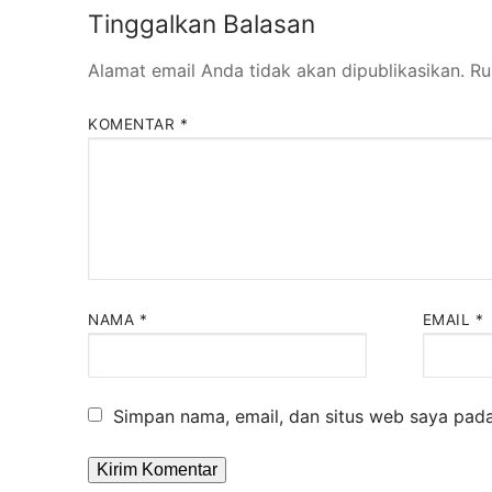
Tinggalkan Balasan
Alamat email Anda tidak akan dipublikasikan.
Ru
KOMENTAR
*
NAMA
*
EMAIL
*
Simpan nama, email, dan situs web saya pada