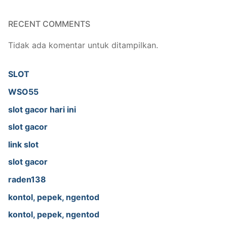
RECENT COMMENTS
Tidak ada komentar untuk ditampilkan.
SLOT
WSO55
slot gacor hari ini
slot gacor
link slot
slot gacor
raden138
kontol, pepek, ngentod
kontol, pepek, ngentod