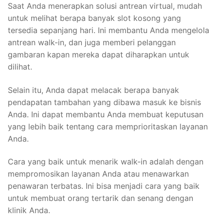
Saat Anda menerapkan solusi antrean virtual, mudah
untuk melihat berapa banyak slot kosong yang
tersedia sepanjang hari. Ini membantu Anda mengelola
antrean walk-in, dan juga memberi pelanggan
gambaran kapan mereka dapat diharapkan untuk
dilihat.
Selain itu, Anda dapat melacak berapa banyak
pendapatan tambahan yang dibawa masuk ke bisnis
Anda. Ini dapat membantu Anda membuat keputusan
yang lebih baik tentang cara memprioritaskan layanan
Anda.
Cara yang baik untuk menarik walk-in adalah dengan
mempromosikan layanan Anda atau menawarkan
penawaran terbatas. Ini bisa menjadi cara yang baik
untuk membuat orang tertarik dan senang dengan
klinik Anda.