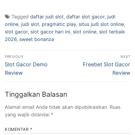
Tagged
daftar judi slot
,
daftar slot gacor
,
judi
online
,
judi slot
,
pragmatic play
,
situs judi slot online
,
slot gacor
,
slot gacor hari ini
,
slot online
,
slot terbaik
2026
,
sweet bonanza
Navigasi
PREVIOUS
NEXT
pos
Previous
Next
Slot Gacor Demo
Freebet Slot Gacor
post:
post:
Review
Review
Tinggalkan Balasan
Alamat email Anda tidak akan dipublikasikan.
Ruas
yang wajib ditandai
*
KOMENTAR
*