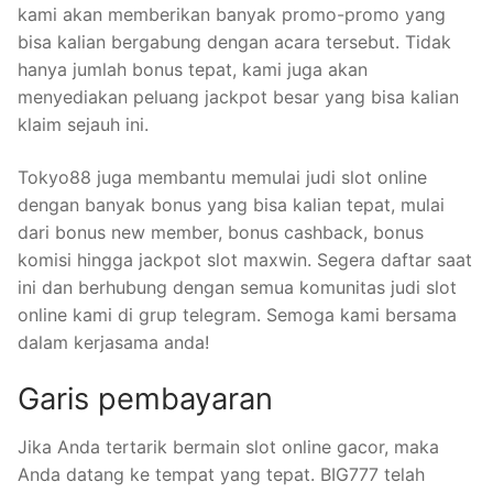
kami akan memberikan banyak promo-promo yang
bisa kalian bergabung dengan acara tersebut. Tidak
hanya jumlah bonus tepat, kami juga akan
menyediakan peluang jackpot besar yang bisa kalian
klaim sejauh ini.
Tokyo88 juga membantu memulai judi slot online
dengan banyak bonus yang bisa kalian tepat, mulai
dari bonus new member, bonus cashback, bonus
komisi hingga jackpot slot maxwin. Segera daftar saat
ini dan berhubung dengan semua komunitas judi slot
online kami di grup telegram. Semoga kami bersama
dalam kerjasama anda!
Garis pembayaran
Jika Anda tertarik bermain slot online gacor, maka
Anda datang ke tempat yang tepat. BIG777 telah