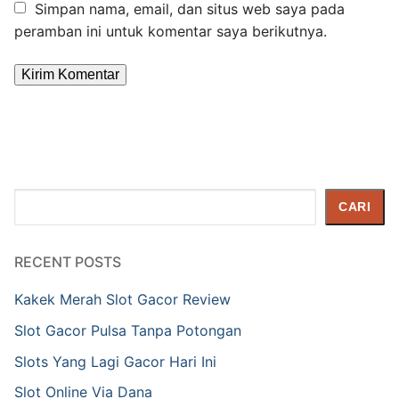
Simpan nama, email, dan situs web saya pada
peramban ini untuk komentar saya berikutnya.
Cari
CARI
RECENT POSTS
Kakek Merah Slot Gacor Review
Slot Gacor Pulsa Tanpa Potongan
Slots Yang Lagi Gacor Hari Ini
Slot Online Via Dana