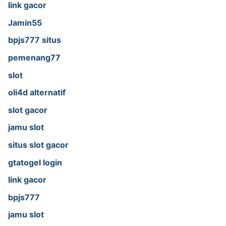
link gacor
Jamin55
bpjs777 situs
pemenang77
slot
oli4d alternatif
slot gacor
jamu slot
situs slot gacor
gtatogel login
link gacor
bpjs777
jamu slot