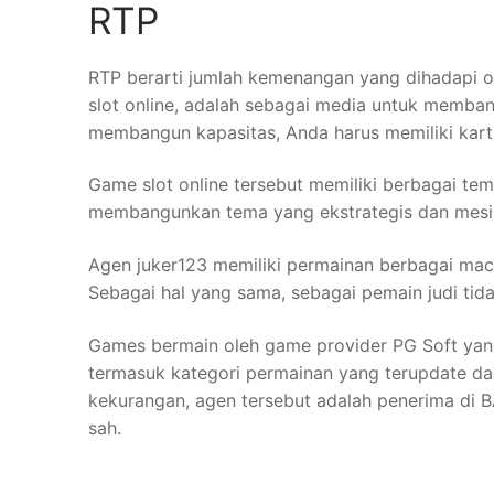
RTP
RTP berarti jumlah kemenangan yang dihadapi o
slot online, adalah sebagai media untuk memba
membangun kapasitas, Anda harus memiliki kart
Game slot online tersebut memiliki berbagai tema
membangunkan tema yang ekstrategis dan mesin
Agen juker123 memiliki permainan berbagai mac
Sebagai hal yang sama, sebagai pemain judi tid
Games bermain oleh game provider PG Soft yang 
termasuk kategori permainan yang terupdate dan
kekurangan, agen tersebut adalah penerima di 
sah.