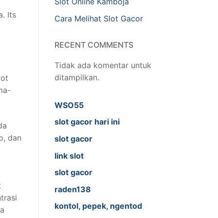
Slot Online Kamboja
. Its
Cara Melihat Slot Gacor
RECENT COMMENTS
Tidak ada komentar untuk
ditampilkan.
lot
ma-
WSO55
slot gacor hari ini
da
o, dan
slot gacor
link slot
slot gacor
t
raden138
trasi
kontol, pepek, ngentod
ra