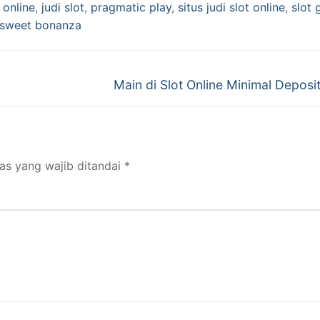
 online
,
judi slot
,
pragmatic play
,
situs judi slot online
,
slot 
sweet bonanza
Next
Main di Slot Online Minimal Deposi
post:
as yang wajib ditandai
*