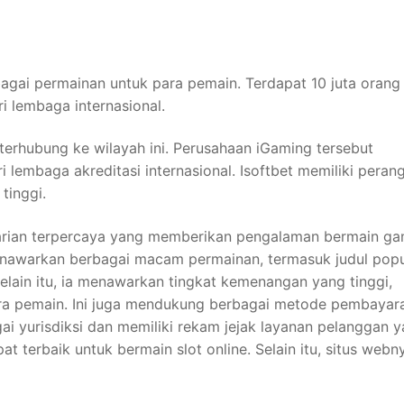
gai permainan untuk para pemain. Terdapat 10 juta orang 
ri lembaga internasional.
 terhubung ke wilayah ini. Perusahaan iGaming tersebut
ri lembaga akreditasi internasional. Isoftbet memiliki peran
tinggi.
arian terpercaya yang memberikan pengalaman bermain g
menawarkan berbagai macam permainan, termasuk judul popu
lain itu, ia menawarkan tingkat kemenangan yang tinggi,
ara pemain. Ini juga mendukung berbagai metode pembayar
gai yurisdiksi dan memiliki rekam jejak layanan pelanggan 
 terbaik untuk bermain slot online. Selain itu, situs webn