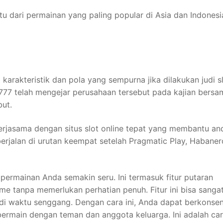
u dari permainan yang paling popular di Asia dan Indonesia
karakteristik dan pola yang sempurna jika dilakukan judi s
77 telah mengejar perusahaan tersebut pada kajian bersa
but.
rjasama dengan situs slot online tepat yang membantu an
erjalan di urutan keempat setelah Pragmatic Play, Habaner
t permainan Anda semakin seru. Ini termasuk fitur putaran
 tanpa memerlukan perhatian penuh. Fitur ini bisa sanga
di waktu senggang. Dengan cara ini, Anda dapat berkonsen
bermain dengan teman dan anggota keluarga. Ini adalah ca