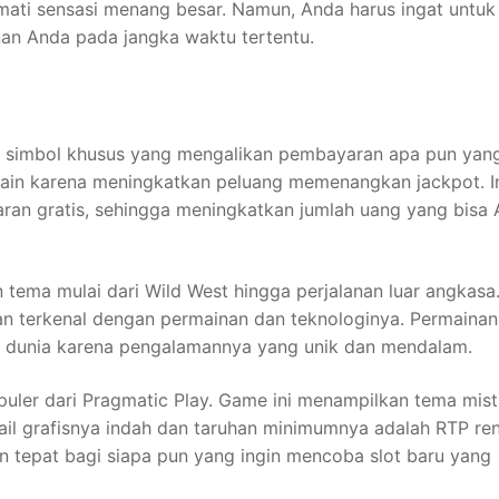
ati sensasi menang besar. Namun, Anda harus ingat untuk
an Anda pada jangka waktu tertentu.
ah simbol khusus yang mengalikan pembayaran apa pun yan
emain karena meningkatkan peluang memenangkan jackpot. In
an gratis, sehingga meningkatkan jumlah uang yang bisa
tema mulai dari Wild West hingga perjalanan luar angkasa
an terkenal dengan permainan dan teknologinya. Permainan
uh dunia karena pengalamannya yang unik dan mendalam.
uler dari Pragmatic Play. Game ini menampilkan tema mist
ail grafisnya indah dan taruhan minimumnya adalah RTP re
han tepat bagi siapa pun yang ingin mencoba slot baru yang