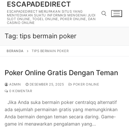
ESCAPADEDIRECT
Lompat
ke
ESCAPADEDIRECT MERUPAKAN SITUS YANG
MENYEDIAKAN SUATU INFORMASI MENGENAI JUDI
konten
SLOT ONLINE, TOGEL ONLINE, POKER ONLINE, DAN
CASINO ONLINE
Tag:
tips bermain poker
Cari:
BERANDA
TIPS BERMAIN POKER
Poker Online Gratis Dengan Teman
ADMIN
DESEMBER 25, 2025
POKER ONLINE
0 KOMENTAR
Jika Anda suka bermain poker centralqq alternatif
ada sejumlah permainan gratis yang memungkinkan
Anda bermain dengan teman secara daring. Game-
game ini menawarkan pengalaman yang…