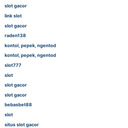
slot gacor
link slot
slot gacor
raden138
kontol, pepek, ngentod
kontol, pepek, ngentod
slot777
slot
slot gacor
slot gacor
bebasbet88
slot
situs slot gacor