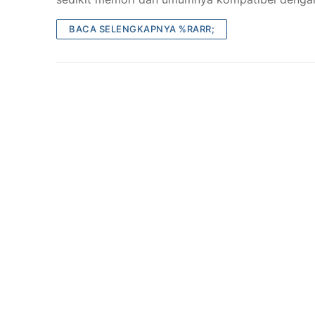
BACA SELENGKAPNYA %RARR;