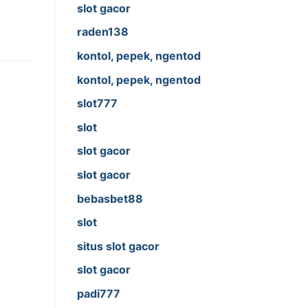
slot gacor
raden138
kontol, pepek, ngentod
kontol, pepek, ngentod
slot777
slot
slot gacor
slot gacor
bebasbet88
slot
situs slot gacor
slot gacor
padi777