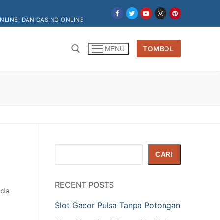
NLINE, DAN CASINO ONLINE
TOMBOL
MENU
Cari
CARI
RECENT POSTS
nda
Slot Gacor Pulsa Tanpa Potongan