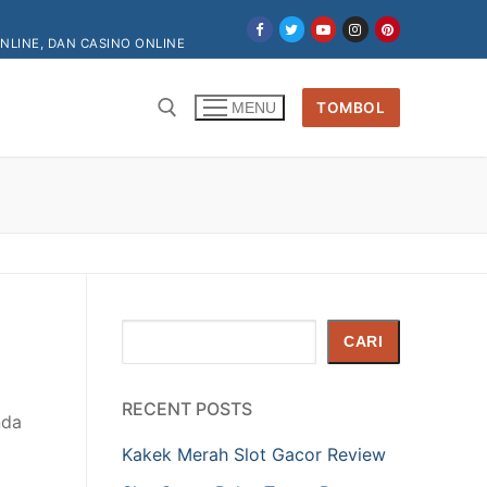
NLINE, DAN CASINO ONLINE
TOMBOL
MENU
Cari
CARI
RECENT POSTS
nda
Kakek Merah Slot Gacor Review