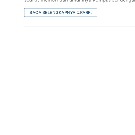
BACA SELENGKAPNYA %RARR;