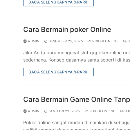
BACA SELENGKAPNYA %RARR;
Cara Bermain poker Online
ADMIN
DESEMBER 22, 2025
POKER ONLINE
0
Jika Anda baru mengenal slot qqpokeronline onl
sederhana. Konsep dasarnya sama seperti di ka
BACA SELENGKAPNYA %RARR;
Cara Bermain Game Online Tanpa
ADMIN
JANUARI 23, 2025
POKER ONLINE
0 
Poker online sangat mudah dimainkan di sebag
sedikit memori dan umumnya kompatibel dengan