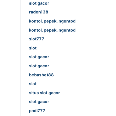
slot gacor
raden138
kontol, pepek, ngentod
kontol, pepek, ngentod
slot777
slot
slot gacor
slot gacor
bebasbet88
slot
situs slot gacor
slot gacor
padi777