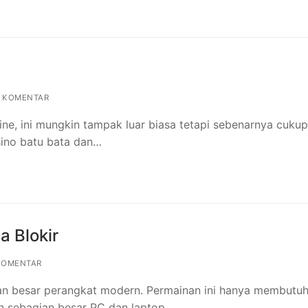
 KOMENTAR
ine, ini mungkin tampak luar biasa tetapi sebenarnya cukup
sino batu bata dan…
 Blokir
KOMENTAR
ian besar perangkat modern. Permainan ini hanya membutu
 sebagian besar PC dan laptop.…