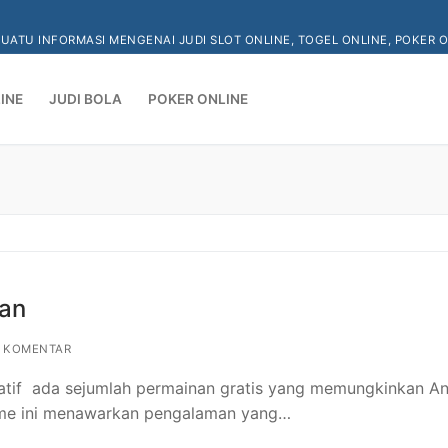
ATU INFORMASI MENGENAI JUDI SLOT ONLINE, TOGEL ONLINE, POKER O
INE
JUDI BOLA
POKER ONLINE
Cari:
man
 KOMENTAR
natif ada sejumlah permainan gratis yang memungkinkan A
ame ini menawarkan pengalaman yang…