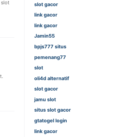
slot
slot gacor
link gacor
link gacor
Jamin55
bpjs777 situs
pemenang77
slot
t.
oli4d alternatif
slot gacor
jamu slot
situs slot gacor
gtatogel login
link gacor