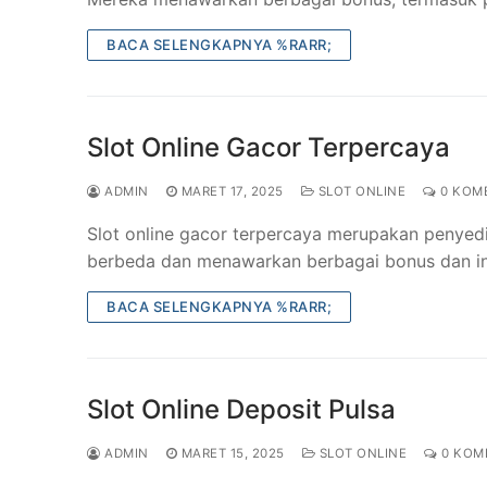
BACA SELENGKAPNYA %RARR;
Slot Online Gacor Terpercaya
ADMIN
MARET 17, 2025
SLOT ONLINE
0 KOM
Slot online gacor terpercaya merupakan penyed
berbeda dan menawarkan berbagai bonus dan ins
BACA SELENGKAPNYA %RARR;
Slot Online Deposit Pulsa
ADMIN
MARET 15, 2025
SLOT ONLINE
0 KOM