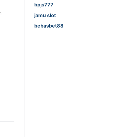
bpjs777
n
jamu slot
bebasbet88