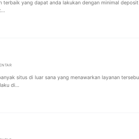
an terbaik yang dapat anda lakukan dengan minimal deposit 
ft…
ENTAR
 banyak situs di luar sana yang menawarkan layanan tersebu
laku di…