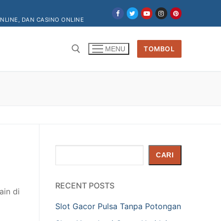
NLINE, DAN CASINO ONLINE
TOMBOL
MENU
Cari
CARI
RECENT POSTS
ain di
Slot Gacor Pulsa Tanpa Potongan