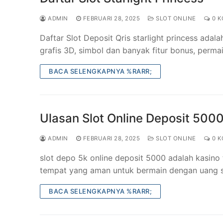
ADMIN
FEBRUARI 28, 2025
SLOT ONLINE
0 K
Daftar Slot Deposit Qris starlight princess adal
grafis 3D, simbol dan banyak fitur bonus, perma
BACA SELENGKAPNYA %RARR;
Ulasan Slot Online Deposit 500
ADMIN
FEBRUARI 28, 2025
SLOT ONLINE
0 K
slot depo 5k online deposit 5000 adalah kasino
tempat yang aman untuk bermain dengan uang 
BACA SELENGKAPNYA %RARR;